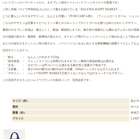
ハレイワハッピーマーケットから、ネオプレン保冷トートバッグ ドットネイビーが新着です♪
ご存じ本家ハワイで半世紀以上にわたって愛され続けている「HALEIWA HAPPY MARKET」。
じつに愛らしいロゴ＆デザインに、なんとも可愛い「PUSH CART GIRL」（プッシュカートガール。シ
こちらのデザインは定番ネイビーにドット柄とロゴ＆ショップカートガールを散りばめたかわいいデザイン
素材のネオプレン生地は、燃えにくく、耐油・耐候性にすぐれ、耐久性や保護力にも優れるデュポン社の登
その強度の高さや、耐熱性・耐寒性の高さから、ダイビング用のウェットスーツとして使われることで知ら
またその頑丈さ＆クッション性の高さから、ノートパソコンをはじめとする精密機械の保護ケースとしても
注目ポイントは５つ。
・「軽さ」 ： なんとこの大きさで220g。
・「保冷保温」： ウェットスーツにも採用されるネオプレン素材の保温効果はお墨付き。
・「丈夫」 ： ネオプレンはPCカバーにも使われる耐久性と保護力で有名です。
・「大容量」 ： 高さ24cm×横32cm×幅16cmの大容量。500mlペットボトルも立てられます。
・「デザイン」： ハレイワHAPPY MARKET正規ライセンスならではのキャッチーなデザイン。
この五拍子がそろったハレイワブランドの保冷バッグ、完売必至です♪
サイズ（約）
高さ24
素材
ポリエ
重量（約）
本体22
プライス
3,190