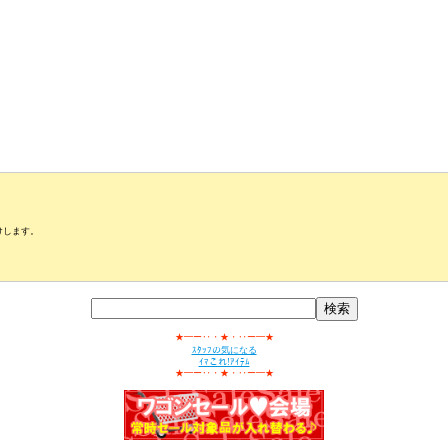
届けします。
★━ー‥・★・‥ー━★
ｽﾀｯﾌの気になる
ｲﾏこれ!ｱｲﾃﾑ
★━ー‥・★・‥ー━★