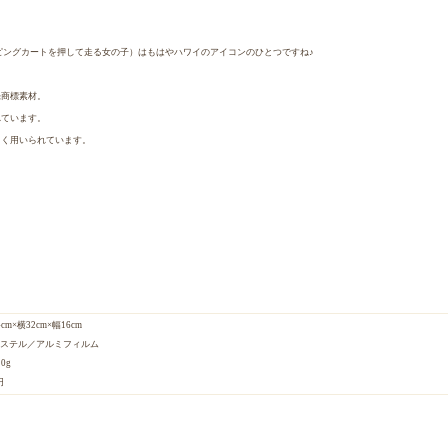
ョッピングカートを押して走る女の子）はもはやハワイのアイコンのひとつですね♪
。
録商標素材。
れています。
よく用いられています。
cm×横32cm×幅16cm
ステル／アルミフィルム
0g
円