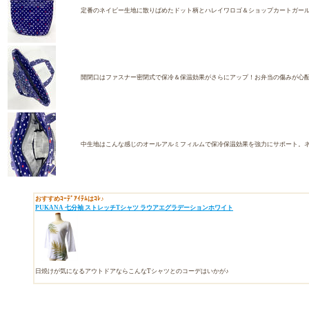
定番のネイビー生地に散りばめたドット柄とハレイワロゴ＆ショップカートガール
開閉口はファスナー密閉式で保冷＆保温効果がさらにアップ！お弁当の傷みが心
中生地はこんな感じのオールアルミフィルムで保冷保温効果を強力にサポート。
おすすめｺｰﾃﾞｱｲﾃﾑはｺﾚ♪
PUKANA 七分袖 ストレッチTシャツ ラウアエグラデーションホワイト
日焼けが気になるアウトドアならこんなTシャツとのコーデはいかが♪