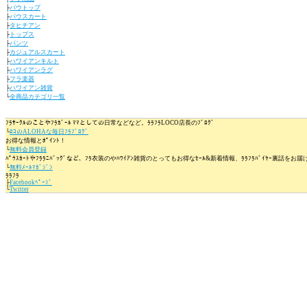
├
パウトップ
├
パウスカート
├
タヒチアン
├
トップス
├
パンツ
├
カジュアルスカート
├
ハワイアンキルト
├
ハワイアンラグ
├
フラ楽器
├
ハワイアン雑貨
└
全商品カテゴリ一覧
ﾌﾗｻｰｸﾙのことやﾌﾗｶﾞｰﾙ ﾏﾏとしての日常などなど。ﾗﾗﾌﾗLOCO店長のﾌﾞﾛｸﾞ
└
ﾛｺのALOHAな毎日ﾌﾗﾌﾞﾛｸﾞ
お得な情報とﾎﾟｲﾝﾄ！
└
無料会員登録
ﾊﾟｳｽｶｰﾄやﾌﾗﾗﾆﾊﾞｯｸﾞなど、ﾌﾗ衣装のやﾊﾜｲｱﾝ雑貨のとってもお得なｾｰﾙ&新着情報、ﾗﾗﾌﾗﾊﾞｲﾔｰ裏話をお
└
無料ﾒｰﾙﾏｶﾞｼﾞﾝ
ﾗﾗﾌﾗ
├
Facebookﾍﾟｰｼﾞ
└
Twitter