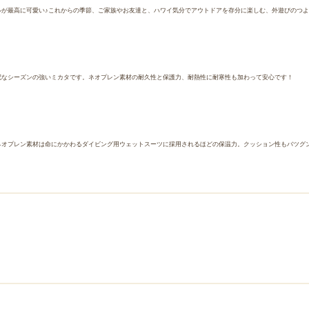
が最高に可愛い♪これからの季節、ご家族やお友達と、ハワイ気分でアウトドアを存分に楽しむ、外遊びのつよ
配なシーズンの強いミカタです。ネオプレン素材の耐久性と保護力、耐熱性に耐寒性も加わって安心です！
ネオプレン素材は命にかかわるダイビング用ウェットスーツに採用されるほどの保温力。クッション性もバツグ