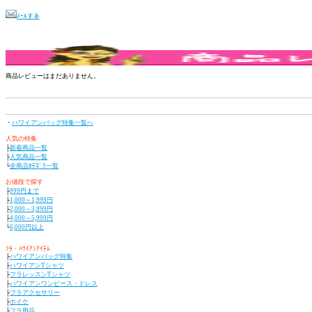
ﾒｰﾙする
商品レビューはまだありません。
・
ハワイアンバッグ特集一覧へ
人気の特集
├
新着商品一覧
├
人気商品一覧
└
全商品ｶﾃｺﾞﾘ一覧
お値段で探す
├
999円まで
├
1,000～1,999円
├
2,000～3,999円
├
4,000～5,999円
└
6,000円以上
ﾌﾗ・ﾊﾜｲｱﾝｱｲﾃﾑ
├
ハワイアンバッグ特集
├
ハワイアンTシャツ
├
フラレッスンTシャツ
├
ハワイアンワンピース・ドレス
├
フラアクセサリー
├
ホイケ
├
フラ用品