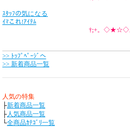
ｽﾀｯﾌの気になる
ｲﾏこれ!ｱｲﾃﾑ
†;+。◇★☆◇
>> ﾄｯﾌﾟﾍﾟｰｼﾞへ
>> 新着商品一覧
人気の特集
├
新着商品一覧
├
人気商品一覧
└
全商品ｶﾃｺﾞﾘ一覧