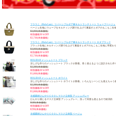
フララニ（Hula Lani）リバーシブルボア柄キルトランチトート ウェーブベージュ
ベージュ生地にウェーブをキルティング調で仕上げて裏返すとボアのもこもこ生
¥3,900(本体価格)
特別価格30％OFF
¥2,730(本体価格)
フララニ（Hula Lani）リバーシブルボア柄キルトランチトート ホヌブラック
ブラック生地にキルティング調で仕上げて裏返すとボアのもこもこ生地に早変わ
¥3,900(本体価格)
特別価格30％OFF
¥2,730(本体価格)
HOLIDAYメッシュトート ブラック
涼しげな作りのメッシュトート ブラックが新着。長く使えるように設計された作
¥2,380(本体価格)
特別価格30％OFF
¥1,666(本体価格)
HOLIDAYメッシュトート ホワイト
涼しげな作りのメッシュトート ホワイトが新着。いろんなシーンにも使えちゃう
¥2,380(本体価格)
特別価格30％OFF
¥1,666(本体価格)
冷感素材ひんやりＣＯＯＬマスク立体型 アッシュグレー
ひんやり感じるマスク立体型 アッシュグレー。洗って何度も使えるので経済的
¥580(本体価格)
特別価格50％OFF
¥290(本体価格)
冷感素材ひんやりＣＯＯＬマスク立体型 ベージュ