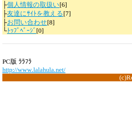
├
個人情報の取扱い
[6]
├
友達にｻｲﾄを教える
[7]
├
お問い合わせ
[8]
└
ﾄｯﾌﾟﾍﾟｰｼﾞ
[0]
PC版 ﾗﾗﾌﾗ
http://www.lalahula.net/
(c)R