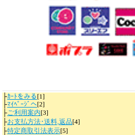
├
ｶｰﾄをみる
[1]
├
ﾏｲﾍﾟｰｼﾞへ
[2]
├
ご利用案内
[3]
├
お支払方法･送料,返品
[4]
├
特定商取引法表示
[5]