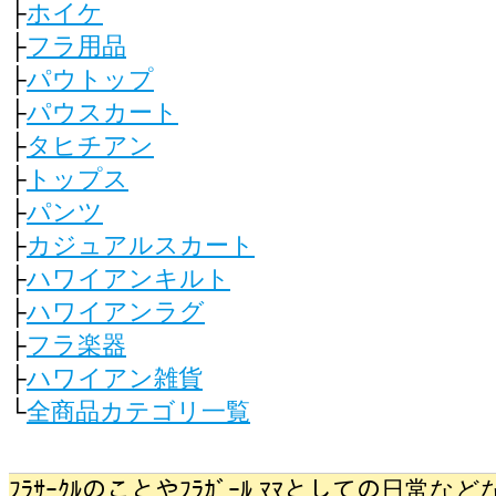
├
ホイケ
├
フラ用品
├
パウトップ
├
パウスカート
├
タヒチアン
├
トップス
├
パンツ
├
カジュアルスカート
├
ハワイアンキルト
├
ハワイアンラグ
├
フラ楽器
├
ハワイアン雑貨
└
全商品カテゴリ一覧
ﾌﾗｻｰｸﾙのことやﾌﾗｶﾞｰﾙ ﾏﾏとしての日常などな