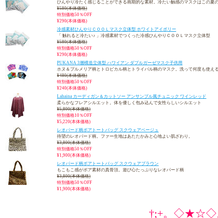
ひんやり冷たく感じることができる画期的な素材。冷たい触感のマスクはこの夏
¥580(本体価格)
特別価格50％OFF
¥290(本体価格)
冷感素材ひんやりＣＯＯＬマスク立体型 ホワイトアイボリー
「 触れると冷たい♪ 」冷感素材でつくった冷感ひんやりＣＯＯＬマスク立体型
¥580(本体価格)
特別価格50％OFF
¥290(本体価格)
PUKANA 3層構造立体型 ハワイアン ダブルガーゼマスク子供用
ホヌ＆プルメリア柄とトロピカル柄とトライバル柄のマスク。洗って何度も使え
¥480(本体価格)
特別価格50％OFF
¥240(本体価格)
Lahaina カーディガン＆カットソー アンサンブル風チュニック ワインレッド
柔らかなフレアシルエット。体を優しく包み込んで女性らしいシルエット
¥5,800(本体価格)
特別価格10％OFF
¥5,220(本体価格)
レオパード柄ボアトートバッグ スクウェアベージュ
待望のレオパード柄。ファー生地はあたたかみと心地よい肌ざわり。
¥3,800(本体価格)
特別価格50％OFF
¥1,900(本体価格)
レオパード柄ボアトートバッグ スクウェアブラウン
もこもこ感がボア素材の真骨頂。遊び心たっぷりなレオパード柄
¥3,800(本体価格)
特別価格50％OFF
¥1,900(本体価格)
†;+。◇★☆◇