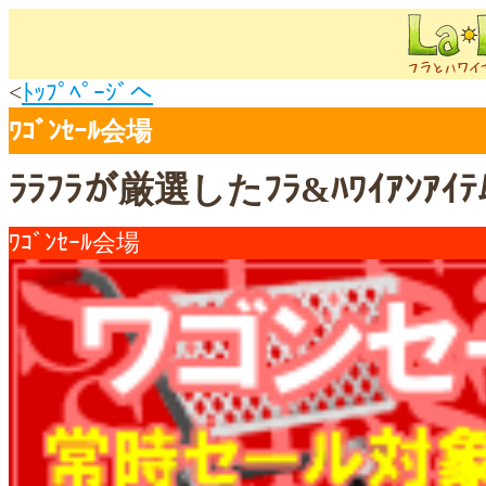
<
ﾄｯﾌﾟﾍﾟｰｼﾞへ
ﾜｺﾞﾝｾｰﾙ会場
ﾗﾗﾌﾗが厳選したﾌﾗ&ﾊﾜｲｱﾝ
ﾜｺﾞﾝｾｰﾙ会場