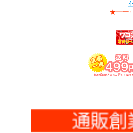
ｲ
★━ー