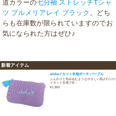
道カラーの
七分袖 ストレッチTシャ
ツ プルメリアレイ ブラック
。どち
らも在庫数が限られていますのでお
気になられた方はぜひ♪
新着アイテム
alohaイカット生地ポーチ パープル
ふんわりと包み込むようなやさしい肌ざわりの
イカット生地で作…
¥1,980