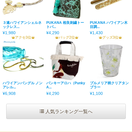
３連ハワイアンシェルネ
PUKANA 相良刺繍トー
PUKANA ハワイアン木
ックレス...
トバ...
目調...
¥1,980
¥4,290
¥1,430
アクセ3位
バッグ2位
グッズ3位
ハワイアンバングル ノン
パンキーアロハ（Punky
プルメリア柄クリアタン
アレル...
A...
ブラー
¥6,908
¥4,290
¥1,100
人気ランキング一覧へ