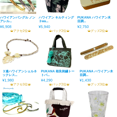
ハワイアンバングル ノン
ハワイアン キルティング
PUKANA ハワイアン木
アレル...
３wa...
目調...
¥6,908
¥5,940
¥2,750
アクセ2位
バッグ2位
グッズ2位
３連ハワイアンシェルネ
PUKANA 相良刺繍トー
PUKANA ハワイアン木
ックレス...
トバ...
目調...
¥1,980
¥4,290
¥1,430
アクセ3位
バッグ2位
グッズ3位