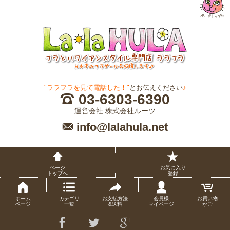
"ララフラを見て電話した！"
とお伝えください
♪
03-6303-6390
運営会社 株式会社ルーツ
info@lalahula.net
ページ
お気に入り
トップへ
登録
ホーム
カテゴリ
お支払方法
会員様
お買い物
ページ
一覧
&送料
マイページ
かご