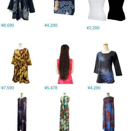
¥8,690
¥4,290
¥2,200
¥7,590
¥5,478
¥4,290