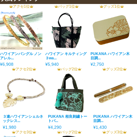
アクセ1位
バッグ1位
グッズ1位
ハワイアンバングル ノン
ハワイアン キルティング
PUKANA ハワイアン木
アレル...
３wa...
目調...
¥6,908
¥5,940
¥2,750
アクセ2位
バッグ2位
グッズ2位
３連ハワイアンシェルネ
PUKANA 相良刺繍トー
PUKANA ハワイアン木
ックレス...
トバ...
目調...
¥1,980
¥4,290
¥1,430
アクセ3位
バッグ2位
グッズ3位