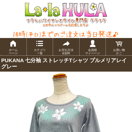
ホーム
カテゴリ
お支払方法
会員様
お買い物
ページ
一覧
&送料
マイページ
かご
PUKANA 七分袖 ストレッチTシャツ プルメリアレイ
グレー