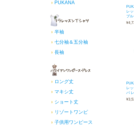
PUKANA
PU
レッ
ブル
¥4,7
半袖
七分袖＆五分袖
長袖
ロング丈
PU
レッ
マキシ丈
パ レ
¥3,5
ショート丈
リゾートワンピ
子供用ワンピース