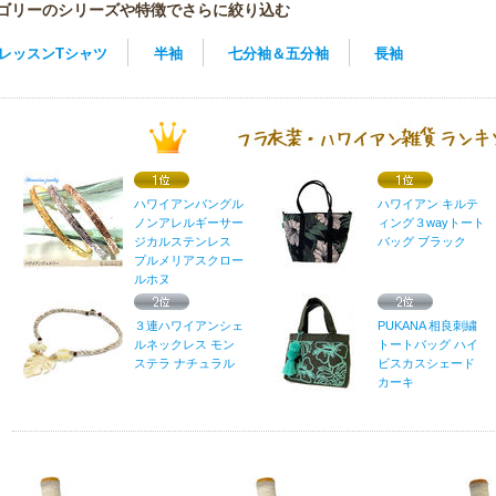
ゴリーのシリーズや特徴でさらに絞り込む
レッスンTシャツ
半袖
七分袖＆五分袖
長袖
ハワイアンバングル
ハワイアン キルテ
ノンアレルギーサー
ィング３wayトート
ジカルステンレス
バッグ ブラック
プルメリアスクロー
ルホヌ
３連ハワイアンシェ
PUKANA 相良刺繍
ルネックレス モン
トートバッグ ハイ
ステラ ナチュラル
ビスカスシェード
カーキ