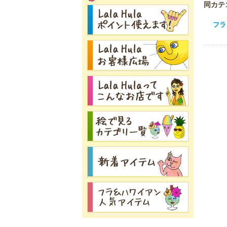
同カテ
フラ