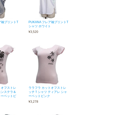
レア袖プリントT
PUKANA フレア袖プリントT
シャツ ホワイト
¥3,520
トオフストレ
ララフラ カットオフストレ
モンステラ＆
ッチＴシャツ ティアレ シャ
ャーベットピ
ーベットピンク
¥3,278