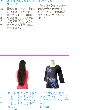
リア
ス トリプルプルメリア
チ パープル
ブラック
パープル×ライトブルー
ェル
天然シェルを大中小3つ
の組み合わせがかっこ
丁
のプルメリアの形に丁
いいイカット生地製の
に
寧にカットし、表面に
でかわいいハワイアン
目
彫刻を施したいま注目
ポーチ♪
イ
の美デザイン。ブラッ
み
クビーズも丁寧に編み
あげてます♪
ヌヘ
ネットウィッグ（ポニ
PUKANA 七分袖 スト
チュ
ー） フラ・タヒチア
レッチTシャツ ラウア
 モ
ン用 ミディアムソバ
エグラデーションブラ
ーブ
ージュ ナチュラルブ
ック
ラウン
¥4,290