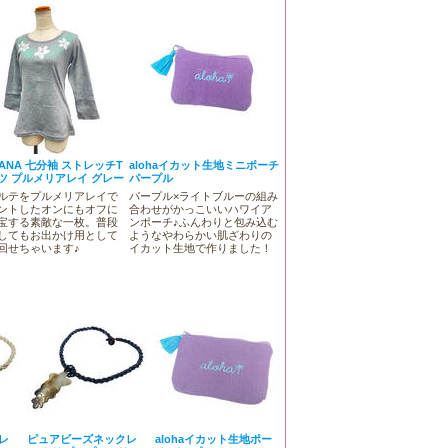
KANA 七分袖 ストレッチT
alohaイカット生地ミニポーチ
ツ プルメリアレイ グレー
パープル
ルテをプルメリアレイで
パープル×ライトブルーの組み
ントしたオンにもオフに
合わせがかっこいいハワイア
宝する素敵な一枚。普段
ンポーチ♪ふんわりと包み込む
してもお出かけ用として
ようなやわらかい肌ざわりの
回せちゃいます♪
イカット生地で作りました！
レ
ピュアビーズネックレ
alohaイカット生地ポー