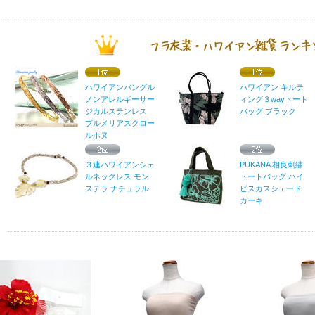
ハワイアンバングル
ハワイアン キルテ
ノンアレルギーサー
ィング３wayトート
ジカルステンレス
バッグ ブラック
プルメリアスクロー
ルホヌ
３連ハワイアンシェ
PUKANA 相良刺繍
ルネックレス モン
トートバッグ ハイ
ステラ ナチュラル
ビスカスシェード
カーキ