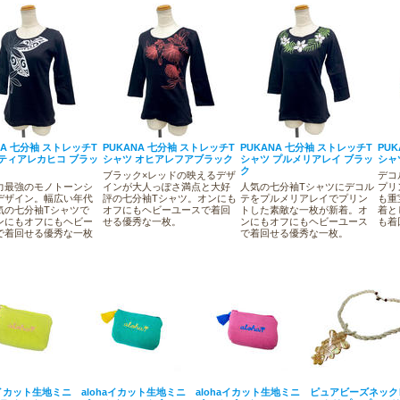
NA 七分袖 ストレッチT
PUKANA 七分袖 ストレッチT
PUKANA 七分袖 ストレッチT
PU
 ティアレカヒコ ブラッ
シャツ オヒアレフアブラック
シャツ プルメリアレイ ブラッ
シャ
ク
ブラック×レッドの映えるデザ
デコ
力最強のモノトーンシ
インが大人っぽさ満点と大好
人気の七分袖Tシャツにデコル
プリ
デザイン。幅広い年代
評の七分袖Tシャツ。オンにも
テをプルメリアレイでプリン
も重
気の七分袖Tシャツで
オフにもヘビーユースで着回
トした素敵な一枚が新着。オ
着と
ンにもオフにもヘビー
せる優秀な一枚。
ンにもオフにもヘビーユース
も着
で着回せる優秀な一枚
で着回せる優秀な一枚。
aイカット生地ミニ
alohaイカット生地ミニ
alohaイカット生地ミニ
ピュアビーズネック