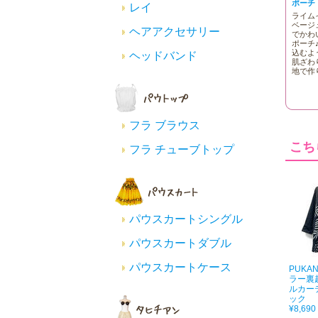
ポーチ
レイ
ライム
ベージ
ヘアアクセサリー
でかわ
ポーチ
込むよ
ヘッドバンド
肌ざわ
地で作
フラ ブラウス
こち
フラ チューブトップ
パウスカートシングル
パウスカートダブル
パウスカートケース
PUKA
ラー裏
ルカー
ック
¥8,690