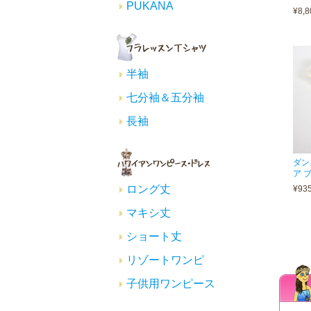
PUKANA
¥8,8
半袖
七分袖＆五分袖
長袖
ダン
ア 
ロング丈
¥93
マキシ丈
ショート丈
リゾートワンピ
子供用ワンピース