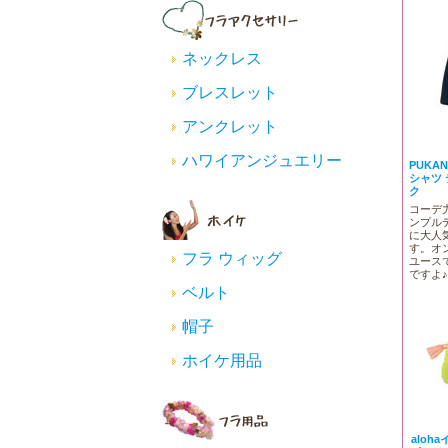
ネックレス
ブレスレット
アンクレット
ハワイアンジュエリー
PUKA
シャツ
ク
コーデ
ンプル
に大人
す。オ
フラ ウィッグ
ユース
ですよ♪
ベルト
帽子
ホイケ用品
aloh