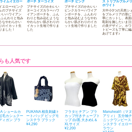
 ライムイエロー
ポーチ ターコイズ
ポーチ ピンク
ス トリプルプルメ
ホワイト
イエロー×ピンク
プチサイズのかわいい
プチサイズのかわいい
ュのプチサイズ
ターコイズカラーハワ
ピンクカラーハワイア
大中小3つの天然シ
いいハワイアン
イアンポーチを、ふん
ンポーチを、ふんわり
をプルメリアの形に
♪ふんわりと包み
わりと包み込むような
と包み込むようなやわ
寧にカットし、表面
うなやわらかい
やわらかい肌ざわりの
らかい肌ざわりのイカ
彫刻を施したいま注
りのイカット生
イカット生地で作りま
ット生地で作りました
の美デザイン。ホワ
りました！
した
トビーズも丁寧に編
あげてます♪
らも人気です
NA ショールカ
PUKANA 相良刺繍ト
フラタヒチアン ブラ
Manuheali'i（マ
起毛カシュクー
ートバッグ ビッグモ
カップ付きチューブト
アリィ） 五分袖
ディガン ブラ
ンステラ ブラック
ップ 白/黒 大きめL＆
ニックワンピース
¥4,290
XLサイズ
ンステラ イエロ
¥2,200
ラウン