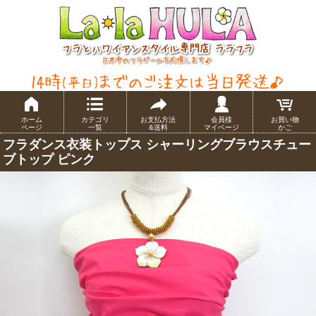
ホーム
カテゴリ
お支払方法
会員様
お買い物
ページ
一覧
&送料
マイページ
かご
フラダンス衣装トップス シャーリングブラウスチュー
ブトップ ピンク