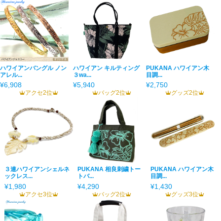
ハワイアンバングル ノン
ハワイアン キルティング
PUKANA ハワイアン木
アレル...
３wa...
目調...
¥6,908
¥5,940
¥2,750
アクセ2位
バッグ2位
グッズ2位
３連ハワイアンシェルネ
PUKANA 相良刺繍トー
PUKANA ハワイアン木
ックレス...
トバ...
目調...
¥1,980
¥4,290
¥1,430
アクセ3位
バッグ2位
グッズ3位