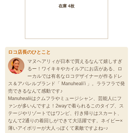
ロコ店長のひとこと
マヌヘアリィが日本で買えるなんて嬉しすぎ
るー！ワイキキやカイルアにお店がある、ロ
ーカルでは有名なロコデザイナーが作るドレ
ス＆アパレルブランド「 Manuheali'i 」。ララフラで発
売できるなんて感動です♪
Manuhealiiはクムフラやミュージシャン、芸能人にフ
ァンが多いんですよ！2wayで着られるこのタイプ、ス
テージやリゾートではワンピ、行き帰りはスカート、
なんて2通りの着回しができて大活躍です。ネイビー×
薄いアイボリーが大人っぽくて素敵ですよね−♪