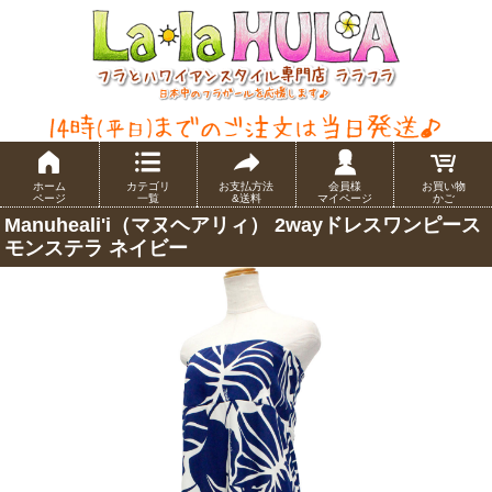
ホーム
カテゴリ
お支払方法
会員様
お買い物
ページ
一覧
&送料
マイページ
かご
Manuheali'i（マヌヘアリィ） 2wayドレスワンピース
モンステラ ネイビー