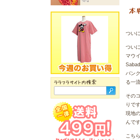
ついに
ついに
マウイ
Sab
バン
る一
その
りで
現地
んで
こちら