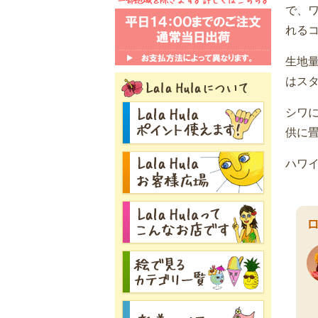
で、
れるコ
生地
はス
シワ
供に
ハワ