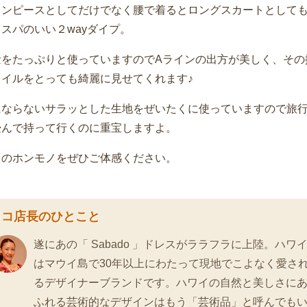
ワンピースとしてだけでなく腰で着るとロングスカートとして
スパのいい２wayダイプ。
量をたっぷりと使っていますのでAラインの出方が美しく、その
タイルをとっても綺麗に見せてくれます♪
にならないサラッとした生地をぜいたくに使っていますので旅
畳んで持って行くのに重宝しますよ。
イのホンモノをぜひご体感ください。
ロコ店長のひとこと
遂にあの「 Sabado 」ドレスがララフラに上陸。ハワ
はマウイ島で30年以上にわたって現地でこよなく愛さ
るデザイナーブランドです。ハワイの自然と美しさに
ふれる芸術的なデザインはもう「芸術品」と呼んでも