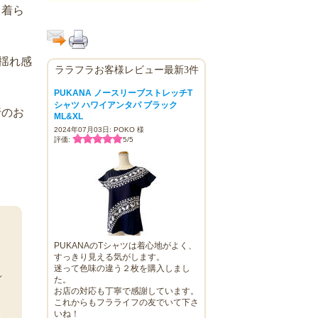
も着ら
揺れ感
ララフラお客様レビュー最新3件
PUKANA ノースリーブストレッチT
シャツ ハワイアンタパ ブラック
行のお
ML&XL
2024年07月03日: POKO 様
評価:
5
/
5
PUKANAのTシャツは着心地がよく、
イ
すっきり見える気がします。
迷って色味の違う２枚を購入しまし
れ
た。
お店の対応も丁寧で感謝しています。
あ
これからもフラライフの友でいて下さ
い
いね！