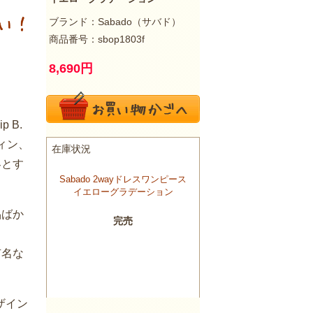
ブランド：
Sabado（サバド）
商品番号：sbop1803f
8,690
円
 B.
ィン、
客とす
品ばか
有名な
ザイン