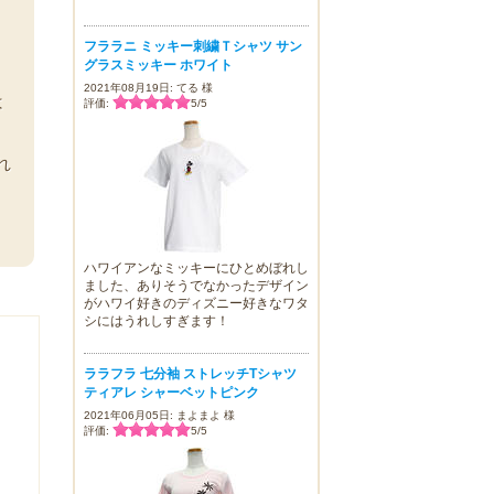
フララニ ミッキー刺繍Ｔシャツ サン
グラスミッキー ホワイト
2021年08月19日: てる 様
は
評価:
5
/
5
く
れ
ハワイアンなミッキーにひとめぼれし
ました、ありそうでなかったデザイン
がハワイ好きのディズニー好きなワタ
シにはうれしすぎます！
ララフラ 七分袖 ストレッチTシャツ
ティアレ シャーベットピンク
2021年06月05日: まよまよ 様
評価:
5
/
5