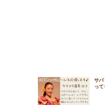
サバ
って