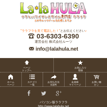
"ララフラを見て電話した！"
とお伝えください
♪
03-6303-6390
運営会社 株式会社ルーツ
info@lalahula.net
ページ
お気に入り
トップへ
登録
ホーム
カテゴリ
お支払方法
会員様
お買い物
ページ
一覧
&送料
マイページ
かご
パソコン版ララフラ
http://www.lalahula.net