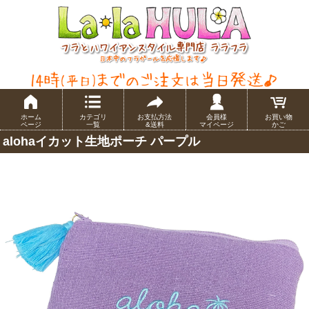
ホーム
カテゴリ
お支払方法
会員様
お買い物
ページ
一覧
&送料
マイページ
かご
alohaイカット生地ポーチ パープル