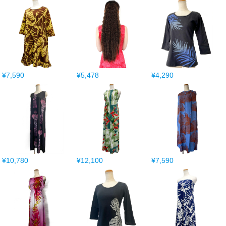
¥7,590
¥5,478
¥4,290
¥10,780
¥12,100
¥7,590