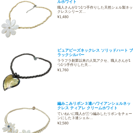
ルホワイト
職人さんが1つ1つ手作りした天然シェル製ネッ
クレスシリーズ…
¥1,480
ピュアビーズネックレス ソリッドハート ブ
ラックシルバー
ララフラ創業以来の人気アクセ、職人さんが1
つ1つ手作りした天…
¥1,760
編みこみリボン３連ハワイアンシェルネッ
クレス ティアレ クリームホワイト
ていねいに職人が三つ編みしたリボンをチェー
ンにした３連シェル…
¥2,580