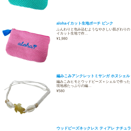
alohaイカット生地ポーチ ピンク
ふんわりと包み込むようなやさしい肌ざわりの
イカット生地で作…
¥1,980
編みこみアンクレットミサンガ ホヌシェル
編みこみヒモとウッドビーズ＋シェルで作った
現地感たっぷりの編…
¥580
ウッドビーズネックレス ティアレ ナチュラ