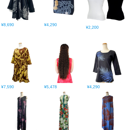
¥8,690
¥4,290
¥2,200
¥7,590
¥5,478
¥4,290