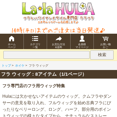
ホーム
カテゴリ
お支払方法
会員様
お買い物
ページ
一覧
&送料
マイページ
かご
トップ
>
ホイケ
>
フラ ウィッグ
フラ ウィッグ：8アイテム（1/1ページ）
フラ専門店のフラ用ウィッグ特集
Hulaには欠かせないアイテムのウィッグ。クムフラやダン
サーの意見を取り入れ、フルウィッグを始め古典フラにぴ
ったりなベリーロング、ロング、ハーフ、部分用のポイン
トウィッグの様々なタイプから、ナチュラルなストレー