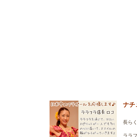
ナチ
長ら
ララ