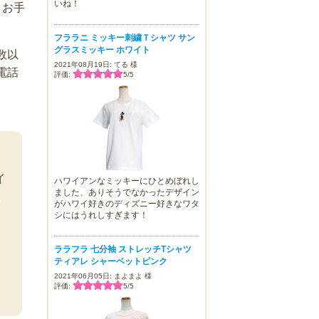
いね！
、お手
フララニ ミッキー刺繍Ｔシャツ サン
グラスミッキー ホワイト
数以
2021年08月19日: てる 様
電話
評価:
5
/
5
イ
ハワイアンなミッキーにひとめぼれし
ました、ありそうでなかったデザイン
い
がハワイ好きのディズニー好きなワタ
シにはうれしすぎます！
ララフラ 七分袖 ストレッチTシャツ
ティアレ シャーベットピンク
な
2021年06月05日: まよまよ 様
評価:
5
/
5