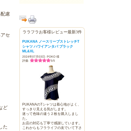
い配慮
ララフラお客様レビュー最新3件
ヘアセ
PUKANA ノースリーブストレッチT
シャツ ハワイアンタパ ブラック
ML&XL
2024年07月03日: POKO 様
評価:
5
/
5
PUKANAのTシャツは着心地がよく、
など
すっきり見える気がします。
迷って色味の違う２枚を購入しまし
た。
お店の対応も丁寧で感謝しています。
した
これからもフラライフの友でいて下さ