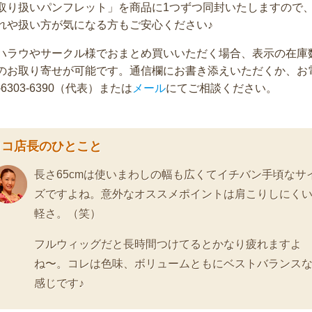
取り扱いパンフレット」を商品に1つずつ同封いたしますので
れや扱い方が気になる方もご安心ください♪
ハラウやサークル様でおまとめ買いいただく場合、表示の在庫
のお取り寄せが可能です。通信欄にお書き添えいただくか、お
-6303-6390
（代表）または
メール
にてご相談ください。
ロコ店長のひとこと
長さ65cmは使いまわしの幅も広くてイチバン手頃なサ
ズですよね。意外なオススメポイントは肩こりしにく
軽さ。（笑）
フルウィッグだと長時間つけてるとかなり疲れますよ
ね〜。コレは色味、ボリュームともにベストバランス
感じです♪