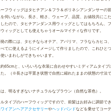
ハーフウィッグはタヒチアン＆フラ＆ポリネシアンダンサーの
見を伺いながら、長さ、軽さ、ウェーブ、品質、お値段共にこ
ましたので、タヒチアンダンス用ウィッグとしてはもちろん、
用ウィッグとしても使えちゃうオールマイティな作りです。
開発の際には、タヒチならオテア、アパリマ、フラならカヒコ
すべてに使えるようにイメージして作りましたので、これひと
と使いまわしができちゃいます。
約65cmと、いろいろな衣装に合わせやすいミディアムタイプ
した。（※長さは平置き状態で自然に縮れたままの状態の寸法
）
ーは、明るすぎないナチュラルなブラウン（自然な茶色）。
フルタイプのハーフウィッグですので、前髪はお好みに調節で
ハワイアンヘアアクセサリー
や
ヘッドバンド
などを乗せてコー