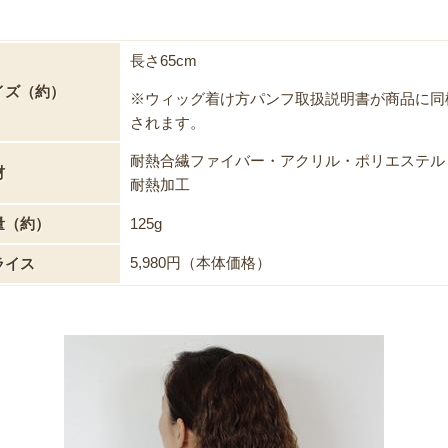
長さ65cm
イズ（約）
※ウィッグ着け方パンフ取扱説明書が商品に同
されます。
耐熱合繊ファイバー・アクリル・ポリエステル
材
耐熱加工
量（約）
125g
5,980円（本体価格）
ライス