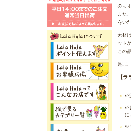
のも
また
をい
素材
ット
この
是非
【ラ
※
※
に
※