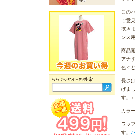
この
ご意
抜き
ンス
商品
アナ
色々
長さは
げま
す。
カラ
ワッ
す。