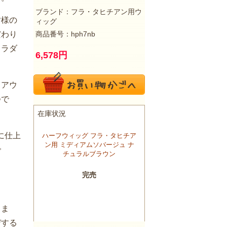
ブランド：
フラ・タヒチアン用ウ
皆様の
ィッグ
商品番号：hph7nb
だわり
フラダ
6,578
円
、アウ
つで
に仕上
で
きま
デする