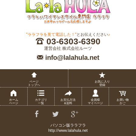
"ララフラを見て電話した！"
とお伝えください
♪
03-6303-6390
運営会社 株式会社ルーツ
info@lalahula.net
ページ
お気に入り
トップへ
登録
ホーム
カテゴリ
お支払方法
会員様
お買い物
ページ
一覧
&送料
マイページ
かご
パソコン版ララフラ
http://www.lalahula.net