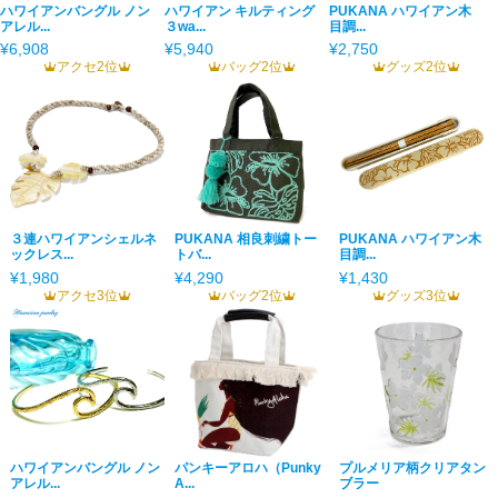
ハワイアンバングル ノン
ハワイアン キルティング
PUKANA ハワイアン木
アレル...
３wa...
目調...
¥6,908
¥5,940
¥2,750
アクセ2位
バッグ2位
グッズ2位
３連ハワイアンシェルネ
PUKANA 相良刺繍トー
PUKANA ハワイアン木
ックレス...
トバ...
目調...
¥1,980
¥4,290
¥1,430
アクセ3位
バッグ2位
グッズ3位
ハワイアンバングル ノン
パンキーアロハ（Punky
プルメリア柄クリアタン
アレル...
A...
ブラー