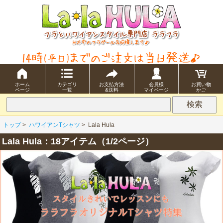
ホーム
カテゴリ
お支払方法
会員様
お買い物
ページ
一覧
&送料
マイページ
かご
トップ
>
ハワイアンTシャツ
>
Lala Hula
Lala Hula：18アイテム（1/2ページ）