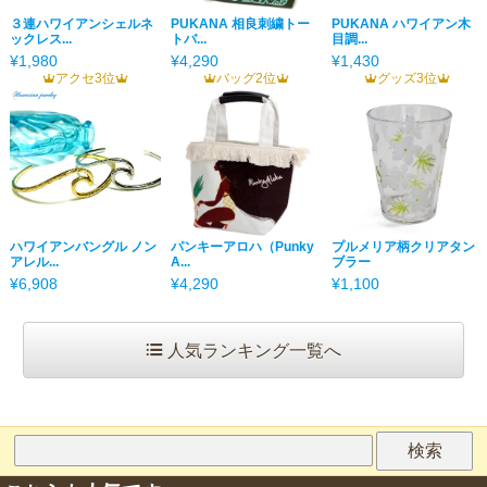
３連ハワイアンシェルネ
PUKANA 相良刺繍トー
PUKANA ハワイアン木
ックレス...
トバ...
目調...
¥1,980
¥4,290
¥1,430
アクセ3位
バッグ2位
グッズ3位
ハワイアンバングル ノン
パンキーアロハ（Punky
プルメリア柄クリアタン
アレル...
A...
ブラー
¥6,908
¥4,290
¥1,100
人気ランキング一覧へ