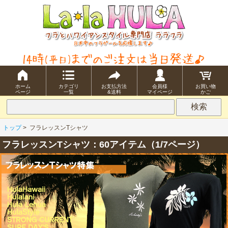
ホーム
カテゴリ
お支払方法
会員様
お買い物
ページ
一覧
&送料
マイページ
かご
トップ
>
フラレッスンTシャツ
フラレッスンTシャツ：60アイテム（1/7ページ）