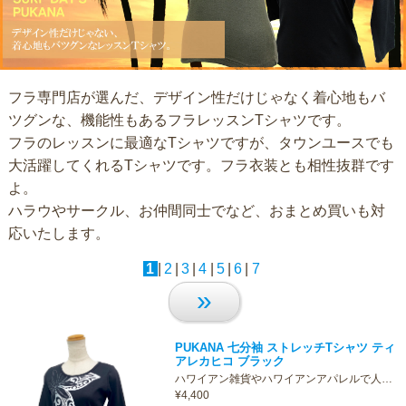
フラ専門店が選んだ、デザイン性だけじゃなく着心地もバ
ツグンな、機能性もあるフラレッスンTシャツです。
フラのレッスンに最適なTシャツですが、タウンユースでも
大活躍してくれるTシャツです。フラ衣装とも相性抜群です
よ。
ハラウやサークル、お仲間同士でなど、おまとめ買いも対
応いたします。
1
|
2
|
3
|
4
|
5
|
6
|
7
»
PUKANA 七分袖 ストレッチTシャツ ティ
アレカヒコ ブラック
ハワイアン雑貨やハワイアンアパレルで人…
¥4,400