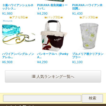
３連ハワイアンシェルネ
PUKANA 相良刺繍トー
PUKANA ハワイアン木
ックレス...
トバ...
目調...
¥1,980
¥4,290
¥1,430
アクセ3位
バッグ2位
グッズ3位
ハワイアンバングル ノン
パンキーアロハ（Punky
プルメリア柄クリアタン
アレル...
A...
ブラー
¥6,908
¥4,290
¥1,100
人気ランキング一覧へ