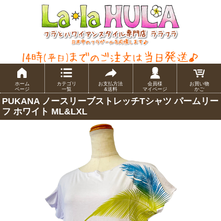
ホーム
カテゴリ
お支払方法
会員様
お買い物
ページ
一覧
&送料
マイページ
かご
PUKANA ノースリーブストレッチTシャツ パームリー
フ ホワイト ML&LXL