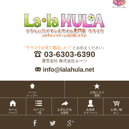
"ララフラを見て電話した！"
とお伝えください
♪
03-6303-6390
運営会社 株式会社ルーツ
info@lalahula.net
ページ
お気に入り
トップへ
登録
ホーム
カテゴリ
お支払方法
会員様
お買い物
ページ
一覧
&送料
マイページ
かご