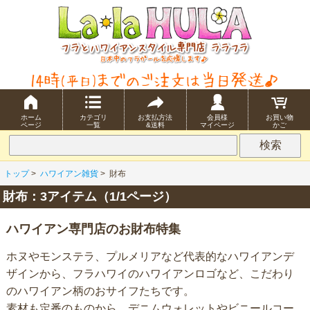
ホーム
カテゴリ
お支払方法
会員様
お買い物
ページ
一覧
&送料
マイページ
かご
トップ
>
ハワイアン雑貨
>
財布
財布：3アイテム（1/1ページ）
ハワイアン専門店のお財布特集
ホヌやモンステラ、プルメリアなど代表的なハワイアンデ
ザインから、フラハワイのハワイアンロゴなど、こだわり
のハワイアン柄のおサイフたちです。
素材も定番のものから、デニムウォレットやビニールコー