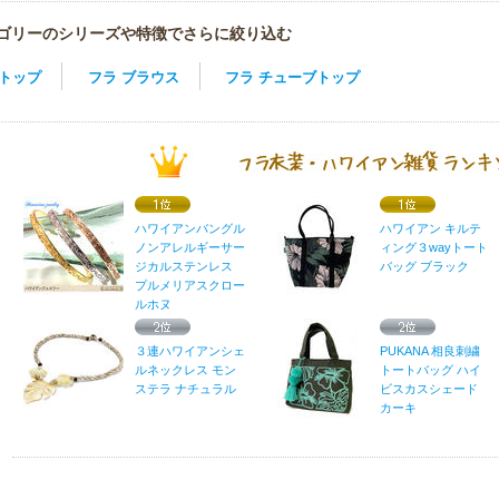
ゴリーのシリーズや特徴でさらに絞り込む
トップ
フラ ブラウス
フラ チューブトップ
ハワイアンバングル
ハワイアン キルテ
ノンアレルギーサー
ィング３wayトート
ジカルステンレス
バッグ ブラック
プルメリアスクロー
ルホヌ
３連ハワイアンシェ
PUKANA 相良刺繍
ルネックレス モン
トートバッグ ハイ
ステラ ナチュラル
ビスカスシェード
カーキ