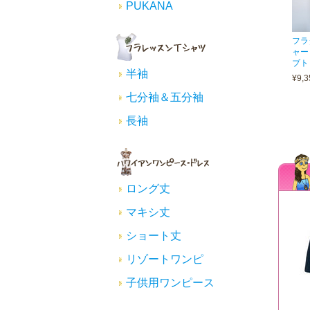
PUKANA
フラ
ャー
ブト
半袖
¥9,3
七分袖＆五分袖
長袖
ロング丈
マキシ丈
ショート丈
リゾートワンピ
子供用ワンピース