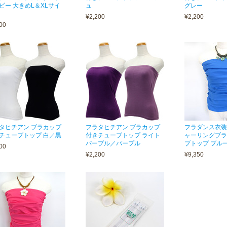
ビー 大きめL＆XLサイ
ュ
グレー
¥2,200
¥2,200
00
タヒチアン ブラカップ
フラタヒチアン ブラカップ
フラダンス衣装
チューブトップ 白／黒
付きチューブトップ ライト
ャーリングブラ
パープル／パープル
ブトップ ブル
00
¥2,200
¥9,350