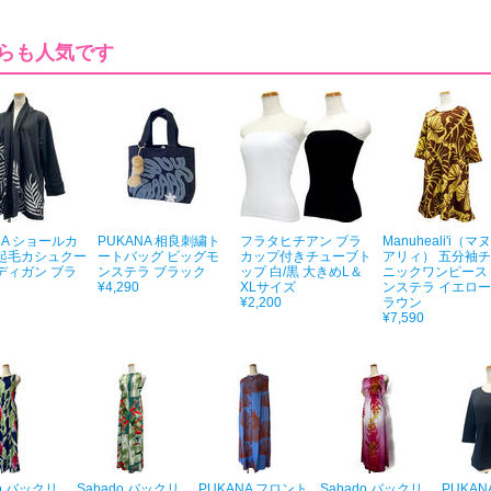
らも人気です
NA ショールカ
PUKANA 相良刺繍ト
フラタヒチアン ブラ
Manuheali'i（マ
起毛カシュクー
ートバッグ ビッグモ
カップ付きチューブト
アリィ） 五分袖
ディガン ブラ
ンステラ ブラック
ップ 白/黒 大きめL＆
ニックワンピース
¥4,290
XLサイズ
ンステラ イエロ
¥2,200
ラウン
¥7,590
do バックリ
Sabado バックリ
PUKANA フロント
Sabado バックリ
PUKAN