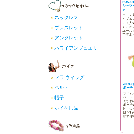
PUKA
シャツ
ク
コーデ
ネックレス
ンプル
に大人
す。オ
ブレスレット
ユース
ですよ♪
アンクレット
ハワイアンジュエリー
フラ ウィッグ
aloh
ベルト
ポーチ
ライム
ベージ
帽子
でかわ
ポーチ
ホイケ用品
込むよ
肌ざわ
地で作