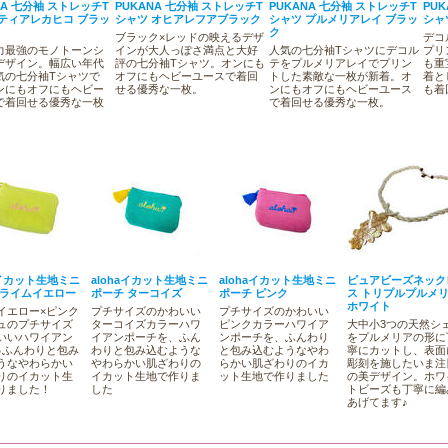
NA 七分袖 ストレッチT
PUKANA 七分袖 ストレッチT
PUKANA 七分袖 ストレッチT
PU
 ティアレカヒコ ブラッ
シャツ オヒアレフアブラック
シャツ プルメリアレイ ブラッ
シャ
ク
ブラック×レッドの映えるデザ
デコ
力最強のモノトーンシ
インが大人っぽさ満点と大好
人気の七分袖Tシャツにデコル
プリ
デザイン。幅広い年代
評の七分袖Tシャツ。オンにも
テをプルメリアレイでプリン
も重
気の七分袖Tシャツで
オフにもヘビーユースで着回
トした素敵な一枚が新着。オ
着と
ンにもオフにもヘビー
せる優秀な一枚。
ンにもオフにもヘビーユース
も着
で着回せる優秀な一枚
で着回せる優秀な一枚。
aイカット生地ミニ
alohaイカット生地ミニ
alohaイカット生地ミニ
ピュアビーズネック
 ライムイエロー
ポーチ ターコイズ
ポーチ ピンク
ス トリプルプルメ
ホワイト
イエロー×ピンク
プチサイズのかわいい
プチサイズのかわいい
ュのプチサイズ
ターコイズカラーハワ
ピンクカラーハワイア
大中小3つの天然シ
いいハワイアン
イアンポーチを、ふん
ンポーチを、ふんわり
をプルメリアの形に
♪ふんわりと包み
わりと包み込むような
と包み込むようなやわ
寧にカットし、表面
うなやわらかい
やわらかい肌ざわりの
らかい肌ざわりのイカ
彫刻を施したいま注
りのイカット生
イカット生地で作りま
ット生地で作りました
の美デザイン。ホワ
りました！
した
トビーズも丁寧に編
あげてます♪