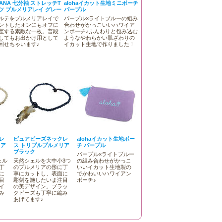
KANA 七分袖 ストレッチT
alohaイカット生地ミニポーチ
ツ プルメリアレイ グレー
パープル
ルテをプルメリアレイで
パープル×ライトブルーの組み
ントしたオンにもオフに
合わせがかっこいいハワイア
宝する素敵な一枚。普段
ンポーチ♪ふんわりと包み込む
してもお出かけ用として
ようなやわらかい肌ざわりの
回せちゃいます♪
イカット生地で作りました！
レ
ピュアビーズネックレ
alohaイカット生地ポー
リア
ス トリプルプルメリア
チ パープル
ブラック
パープル×ライトブルー
ェル
天然シェルを大中小3つ
の組み合わせがかっこ
丁
のプルメリアの形に丁
いいイカット生地製の
に
寧にカットし、表面に
でかわいいハワイアン
目
彫刻を施したいま注目
ポーチ♪
イ
の美デザイン。ブラッ
み
クビーズも丁寧に編み
あげてます♪