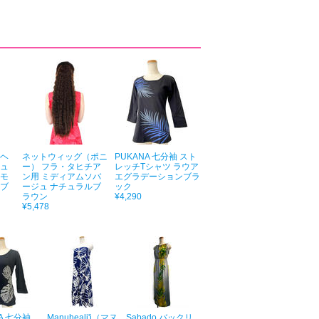
ヌヘ
ネットウィッグ（ポニ
PUKANA 七分袖 スト
チュ
ー） フラ・タヒチア
レッチTシャツ ラウア
 モ
ン用 ミディアムソバ
エグラデーションブラ
ーブ
ージュ ナチュラルブ
ック
ラウン
¥4,290
¥5,478
A 七分袖
Manuheali'i（マヌ
Sabado バックリ