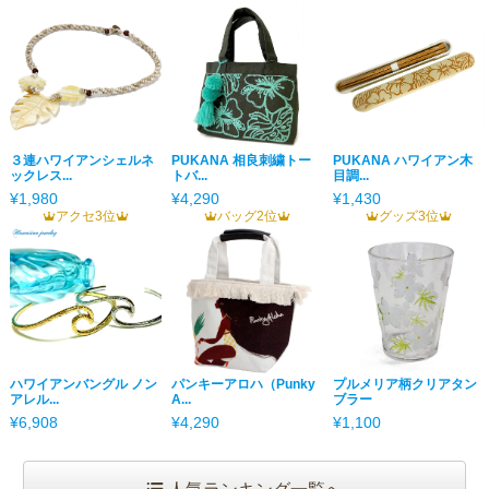
３連ハワイアンシェルネ
PUKANA 相良刺繍トー
PUKANA ハワイアン木
ックレス...
トバ...
目調...
¥1,980
¥4,290
¥1,430
アクセ3位
バッグ2位
グッズ3位
ハワイアンバングル ノン
パンキーアロハ（Punky
プルメリア柄クリアタン
アレル...
A...
ブラー
¥6,908
¥4,290
¥1,100