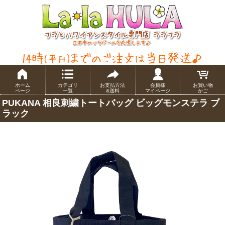
ホーム
カテゴリ
お支払方法
会員様
お買い物
ページ
一覧
&送料
マイページ
かご
PUKANA 相良刺繍トートバッグ ビッグモンステラ ブ
ラック