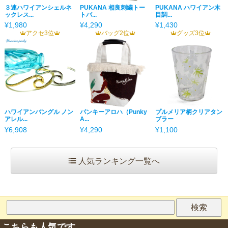
３連ハワイアンシェルネ
PUKANA 相良刺繍トー
PUKANA ハワイアン木
ックレス...
トバ...
目調...
¥1,980
¥4,290
¥1,430
アクセ3位
バッグ2位
グッズ3位
ハワイアンバングル ノン
パンキーアロハ（Punky
プルメリア柄クリアタン
アレル...
A...
ブラー
¥6,908
¥4,290
¥1,100
人気ランキング一覧へ
こちらも人気です