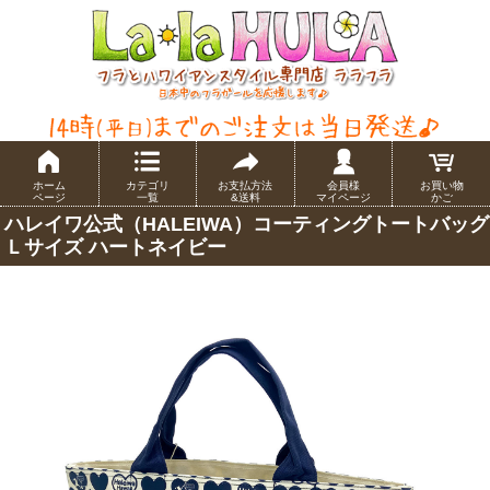
ホーム
カテゴリ
お支払方法
会員様
お買い物
ページ
一覧
&送料
マイページ
かご
ハレイワ公式（HALEIWA）コーティングトートバッグ
Ｌサイズ ハートネイビー