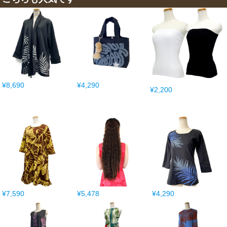
¥8,690
¥4,290
¥2,200
¥7,590
¥5,478
¥4,290