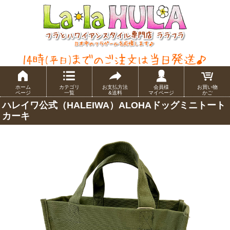
ホーム
カテゴリ
お支払方法
会員様
お買い物
ページ
一覧
&送料
マイページ
かご
ハレイワ公式（HALEIWA）ALOHAドッグミニトート
カーキ