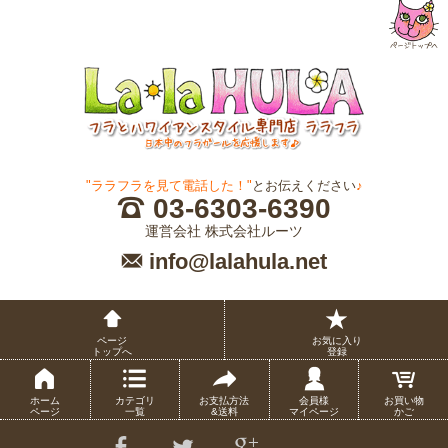
"ララフラを見て電話した！"
とお伝えください
♪
03-6303-6390
運営会社 株式会社ルーツ
info@lalahula.net
ページ
お気に入り
トップへ
登録
ホーム
カテゴリ
お支払方法
会員様
お買い物
ページ
一覧
&送料
マイページ
かご