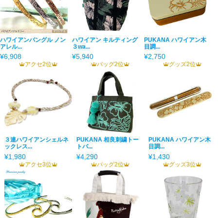
ハワイアンバングル ノン
ハワイアン キルティング
PUKANA ハワイアン木
アレル...
３wa...
目調...
¥6,908
¥5,940
¥2,750
アクセ2位
バッグ2位
グッズ2位
３連ハワイアンシェルネ
PUKANA 相良刺繍トー
PUKANA ハワイアン木
ックレス...
トバ...
目調...
¥1,980
¥4,290
¥1,430
アクセ3位
バッグ2位
グッズ3位