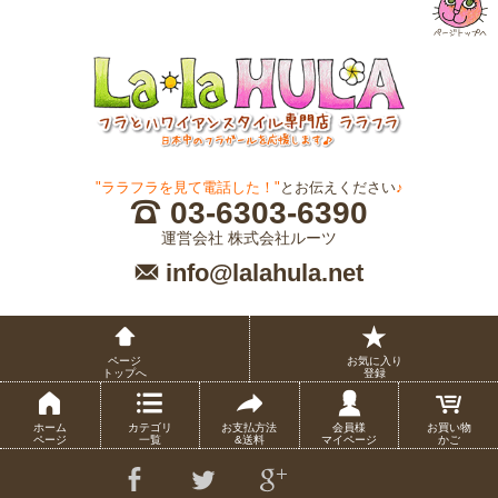
"ララフラを見て電話した！"
とお伝えください
♪
03-6303-6390
運営会社 株式会社ルーツ
info@lalahula.net
ページ
お気に入り
トップへ
登録
ホーム
カテゴリ
お支払方法
会員様
お買い物
ページ
一覧
&送料
マイページ
かご