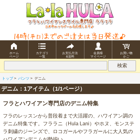
ホーム
カテゴリ
お支払方法
会員様
お買い物
ページ
一覧
&送料
マイページ
かご
トップ
>
パンツ
>
デニム
デニム：1アイテム（1/1ページ）
フラとハワイアン専門店のデニム特集
フラのレッスンから普段着まで大活躍の、ハワイアン調の
デニム特集です。フララニ（Hula Lani）やホヌ、モンステ
ラ刺繍のジーンズで、ロコガールやフラガールに大人気の
ハワイアンデニムが勢揃い。