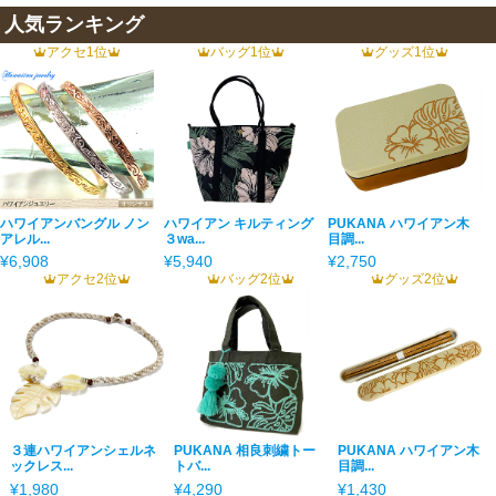
人気ランキング
アクセ1位
バッグ1位
グッズ1位
ハワイアンバングル ノン
ハワイアン キルティング
PUKANA ハワイアン木
アレル...
３wa...
目調...
¥6,908
¥5,940
¥2,750
アクセ2位
バッグ2位
グッズ2位
３連ハワイアンシェルネ
PUKANA 相良刺繍トー
PUKANA ハワイアン木
ックレス...
トバ...
目調...
¥1,980
¥4,290
¥1,430