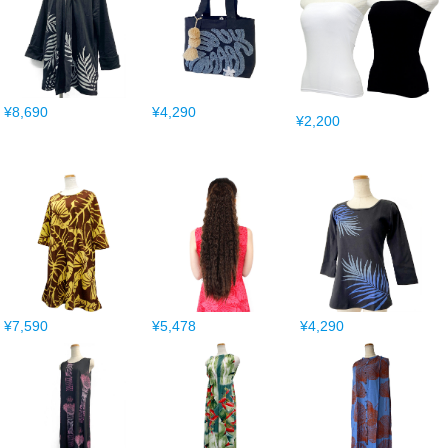
¥8,690
¥4,290
¥2,200
¥7,590
¥5,478
¥4,290