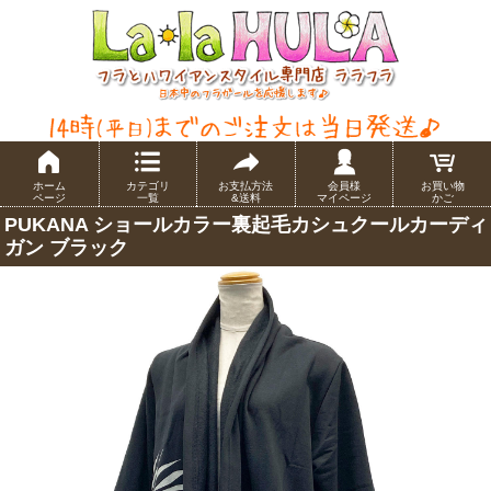
ホーム
カテゴリ
お支払方法
会員様
お買い物
ページ
一覧
&送料
マイページ
かご
PUKANA ショールカラー裏起毛カシュクールカーディ
ガン ブラック