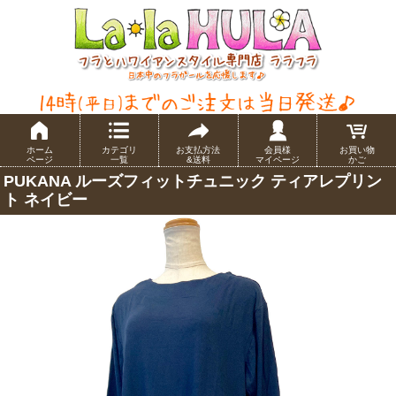
ホーム
カテゴリ
お支払方法
会員様
お買い物
ページ
一覧
&送料
マイページ
かご
PUKANA ルーズフィットチュニック ティアレプリン
ト ネイビー