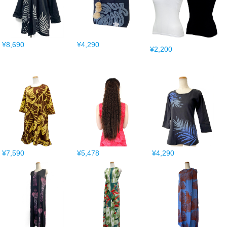
¥8,690
¥4,290
¥2,200
¥7,590
¥5,478
¥4,290