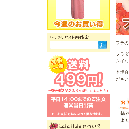
フラの
フラダ
クイな
本場直
ださい