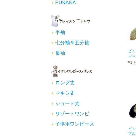
PUKANA
半袖
七分袖＆五分袖
ピュ
長袖
ンス
¥1,7
ロング丈
マキシ丈
ショート丈
リゾートワンピ
子供用ワンピース
ピュ
ブル