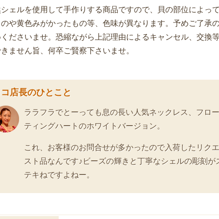
然シェルを使用して手作りする商品ですので、貝の部位によっ
ものや黄色みがかったもの等、色味が異なります。予めご了承
めくださいませ。恐縮ながら上記理由によるキャンセル、交換
できません旨、何卒ご賢察下さいませ。
ロコ店長のひとこと
ララフラでとーっても息の長い人気ネックレス、フロ
ティングハートのホワイトバージョン。
これ、お客様のお問合せが多かったので入荷したリク
スト品なんです♪ビーズの輝きと丁寧なシェルの彫刻が
テキねですよねー。