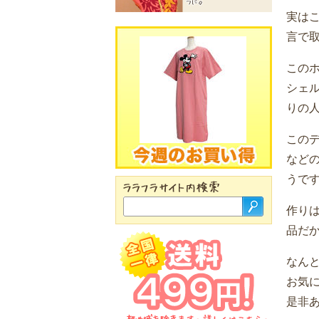
実は
言で
この
シェ
りの
この
など
うで
作り
品だ
なんと
お気
是非