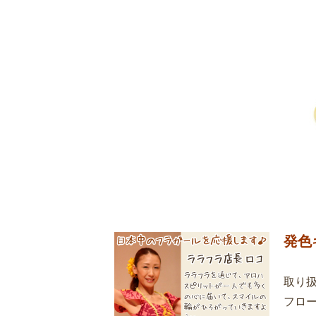
発色
取り
フロ