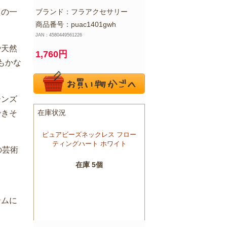
」の一
ブランド：
フラアクセサリー
商品番号：puac1401gwh
JAN：4580449561226
や天然
1,760
円
もかな
ーンズ
できそ
の芸術
テムに