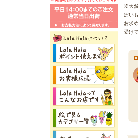
※天
ぽい
お求
受け