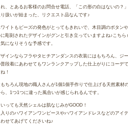
これ、とあるお客様のお問合せ電話、「この形の白はないの？
取り扱いが始まった、リクエスト品なんです♪
ホワイトもビーズの発色がとってもきれいで、木目調のボタン
ルに彫刻されたデザインがグンと引き立っていますよね♪こちら
人気になりそうな予感です。
デザインならフラやタヒチアンダンスの衣装にはもちろん、ジ
の普段着にあわせてもワンランクアップした仕上がりにコーデ
すね！
はもちろん現地の職人さんが1個1個手作りで仕上げる天然素材
から、1つ1つに違った風合いが感じられるんです。
いっても天然シェルは肌なじみがGOOD！
に入りのハワイアンワンピースやハワイアンドレスなどのアイ
あわせてあげてくださいね♪