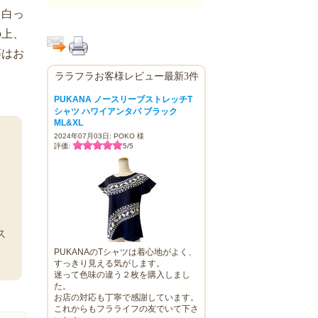
て白っ
の上、
等はお
ララフラお客様レビュー最新3件
PUKANA ノースリーブストレッチT
シャツ ハワイアンタパ ブラック
ML&XL
2024年07月03日: POKO 様
評価:
5
/
5
ー
エ
ス
PUKANAのTシャツは着心地がよく、
すっきり見える気がします。
迷って色味の違う２枚を購入しまし
た。
お店の対応も丁寧で感謝しています。
これからもフラライフの友でいて下さ