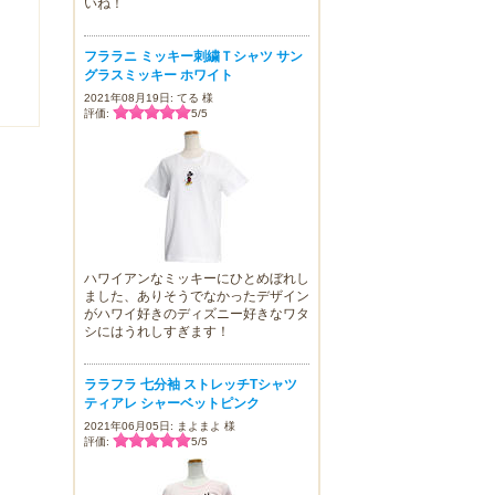
いね！
フララニ ミッキー刺繍Ｔシャツ サン
グラスミッキー ホワイト
2021年08月19日: てる 様
評価:
5
/
5
ハワイアンなミッキーにひとめぼれし
ました、ありそうでなかったデザイン
がハワイ好きのディズニー好きなワタ
シにはうれしすぎます！
ララフラ 七分袖 ストレッチTシャツ
ティアレ シャーベットピンク
2021年06月05日: まよまよ 様
評価:
5
/
5