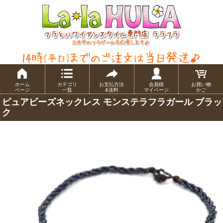
ホーム
カテゴリ
お支払方法
会員様
お買い物
ページ
一覧
&送料
マイページ
かご
ピュアビーズネックレス モンステラフラガール ブラッ
ク