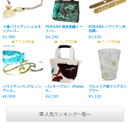
３連ハワイアンシェルネ
PUKANA 相良刺繍トー
PUKANA ハワイアン木
ックレス...
トバ...
目調...
¥1,980
¥4,290
¥1,430
アクセ3位
バッグ2位
グッズ3位
ハワイアンバングル ノン
パンキーアロハ（Punky
プルメリア柄クリアタン
アレル...
A...
ブラー
¥6,908
¥4,290
¥1,100
人気ランキング一覧へ