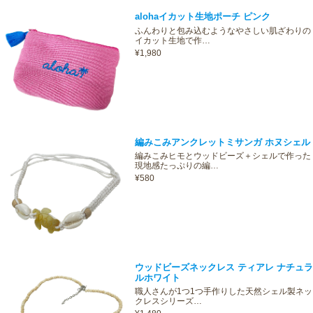
alohaイカット生地ポーチ ピンク
ふんわりと包み込むようなやさしい肌ざわりの
イカット生地で作…
¥1,980
編みこみアンクレットミサンガ ホヌシェル
編みこみヒモとウッドビーズ＋シェルで作った
現地感たっぷりの編…
¥580
ウッドビーズネックレス ティアレ ナチュラ
ルホワイト
職人さんが1つ1つ手作りした天然シェル製ネッ
クレスシリーズ…