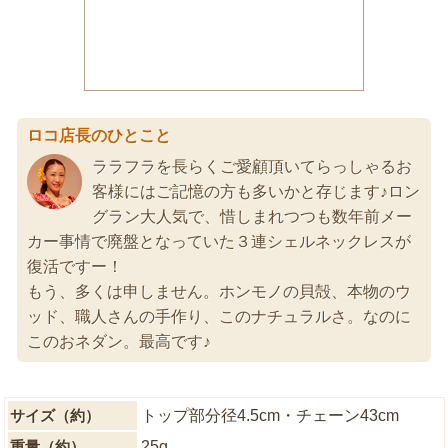
ロコ店長のひとこと
ララフラを長らくご愛顧頂いてらっしゃるお
客様にはご記憶の方も多いかと存じます♪ロン
グラン大人気で、惜しまれつつも数年前メー
カー事情で廃盤となっていた３連シェルネックレスが
復活ですー！
もう、多くは申しません。ホンモノの貝殻、本物のウ
ッド、職人さんの手作り、このナチュラルさ。なのに
このおネダン。最高です♪
サイズ（約）
トップ部分径4.5cm・チェーン43cm
重量（約）
25g