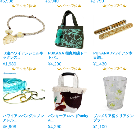
¥6,908
¥5,940
¥2,750
アクセ2位
バッグ2位
グッズ2位
３連ハワイアンシェルネ
PUKANA 相良刺繍トー
PUKANA ハワイアン木
ックレス...
トバ...
目調...
¥1,980
¥4,290
¥1,430
アクセ3位
バッグ2位
グッズ3位
ハワイアンバングル ノン
パンキーアロハ（Punky
プルメリア柄クリアタン
アレル...
A...
ブラー
¥6,908
¥4,290
¥1,100