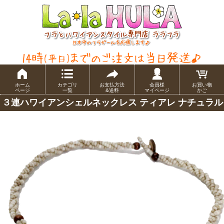
ホーム
カテゴリ
お支払方法
会員様
お買い物
ページ
一覧
&送料
マイページ
かご
３連ハワイアンシェルネックレス ティアレ ナチュラル