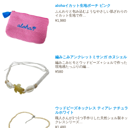
alohaイカット生地ポーチ ピンク
ふんわりと包み込むようなやさしい肌ざわりの
イカット生地で作…
¥1,980
編みこみアンクレットミサンガ ホヌシェル
編みこみヒモとウッドビーズ＋シェルで作った
現地感たっぷりの編…
¥580
ウッドビーズネックレス ティアレ ナチュラ
ルホワイト
職人さんが1つ1つ手作りした天然シェル製ネッ
クレスシリーズ…
¥1,480