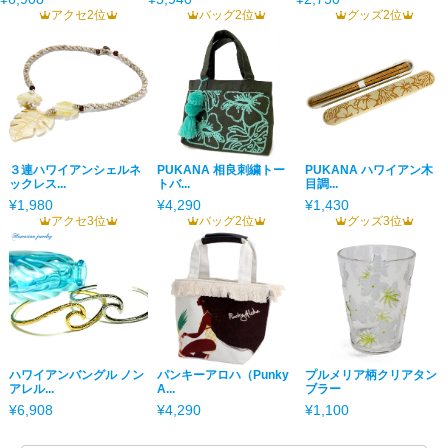
アクセ2位
バッグ2位
グッズ2位
３連ハワイアンシェルネ
PUKANA 相良刺繍トー
PUKANA ハワイアン木
ックレス...
トバ...
目調...
¥1,980
¥4,290
¥1,430
アクセ3位
バッグ2位
グッズ3位
ハワイアンバングル ノン
パンキーアロハ（Punky
プルメリア柄クリアタン
アレル...
A...
ブラー
¥6,908
¥4,290
¥1,100