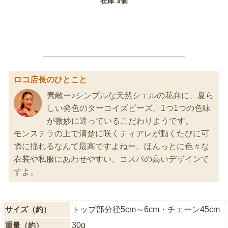
ロコ店長のひとこと
素敵ー♪シンプルな天然シェルの花弁に、夏ら
しい発色のターコイズビーズ。1つ1つの色味
が微妙に違っているこだわりようです。
モンステラの上で清楚に咲くティアレが動くたびに可
憐に揺れるなんて最高ですよねー。ほんっとに色々な
衣装や私服にあわせやすい、コスパの高いデザインで
すよ。
サイズ（約）
トップ部分径5cm～6cm・チェーン45cm
重量（約）
30g