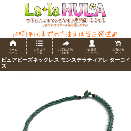
ホーム
カテゴリ
お支払方法
会員様
お買い物
ページ
一覧
&送料
マイページ
かご
ピュアビーズネックレス モンステラティアレ ターコイ
ズ