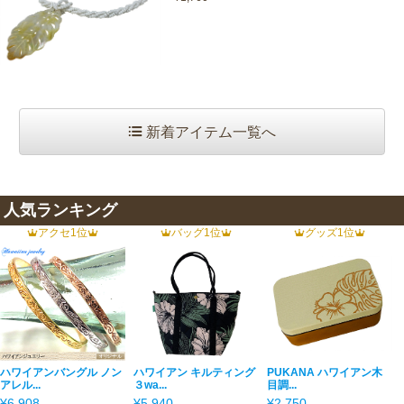
新着アイテム一覧へ
人気ランキング
アクセ1位
バッグ1位
グッズ1位
ハワイアンバングル ノン
ハワイアン キルティング
PUKANA ハワイアン木
アレル...
３wa...
目調...
¥6,908
¥5,940
¥2,750