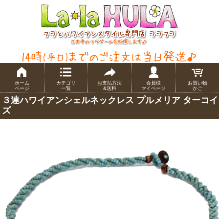
ホーム
カテゴリ
お支払方法
会員様
お買い物
ページ
一覧
&送料
マイページ
かご
３連ハワイアンシェルネックレス プルメリア ターコイ
ズ