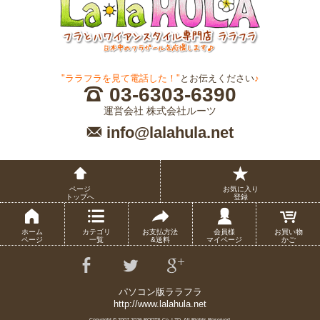
"ララフラを見て電話した！"
とお伝えください
♪
03-6303-6390
運営会社 株式会社ルーツ
info@lalahula.net
ページ
お気に入り
トップへ
登録
ホーム
カテゴリ
お支払方法
会員様
お買い物
ページ
一覧
&送料
マイページ
かご
パソコン版ララフラ
http://www.lalahula.net
Copyright © 2007-
2026 ROOTS Co.,LTD. All Rights Reserved.