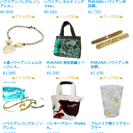
ハワイアンバングル ノン
ハワイアン キルティング
PUKANA ハワイアン木
アレル...
３wa...
目調...
¥6,908
¥5,940
¥2,750
アクセ2位
バッグ2位
グッズ2位
３連ハワイアンシェルネ
PUKANA 相良刺繍トー
PUKANA ハワイアン木
ックレス...
トバ...
目調...
¥1,980
¥4,290
¥1,430
アクセ3位
バッグ2位
グッズ3位
ハワイアンバングル ノン
パンキーアロハ（Punky
プルメリア柄クリアタン
アレル...
A...
ブラー