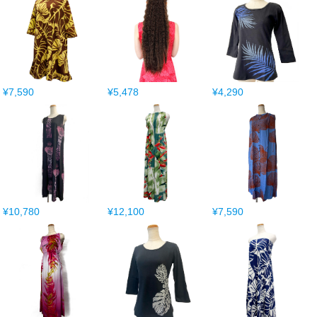
¥7,590
¥5,478
¥4,290
¥10,780
¥12,100
¥7,590