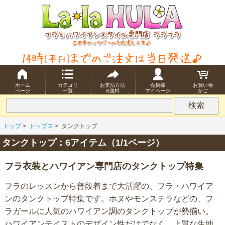
ホーム
カテゴリ
お支払方法
会員様
お買い物
ページ
一覧
&送料
マイページ
かご
トップ
>
トップス
>
タンクトップ
タンクトップ：6アイテム（1/1ページ）
フラ衣装とハワイアン専門店のタンクトップ特集
フラのレッスンから普段着まで大活躍の、フラ・ハワイア
ンのタンクトップ特集です。ホヌやモンステラなどの、フ
ラガールに人気のハワイアン調のタンクトップが勢揃い。
ハワイアンテイストのデザイン性だけでなく、上質な生地