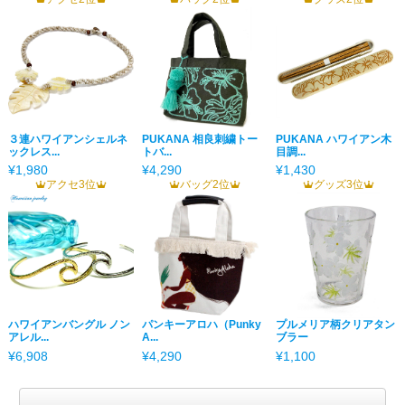
３連ハワイアンシェルネ
PUKANA 相良刺繍トー
PUKANA ハワイアン木
ックレス...
トバ...
目調...
¥1,980
¥4,290
¥1,430
アクセ3位
バッグ2位
グッズ3位
ハワイアンバングル ノン
パンキーアロハ（Punky
プルメリア柄クリアタン
アレル...
A...
ブラー
¥6,908
¥4,290
¥1,100