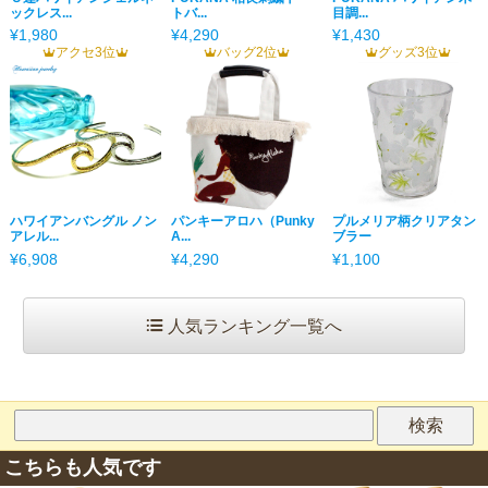
ックレス...
トバ...
目調...
¥1,980
¥4,290
¥1,430
アクセ3位
バッグ2位
グッズ3位
ハワイアンバングル ノン
パンキーアロハ（Punky
プルメリア柄クリアタン
アレル...
A...
ブラー
¥6,908
¥4,290
¥1,100
人気ランキング一覧へ
こちらも人気です