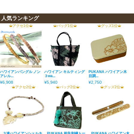
人気ランキング
アクセ1位
バッグ1位
グッズ1位
ハワイアンバングル ノン
ハワイアン キルティング
PUKANA ハワイアン木
アレル...
３wa...
目調...
¥6,908
¥5,940
¥2,750
アクセ2位
バッグ2位
グッズ2位
３連ハワイアンシェルネ
PUKANA 相良刺繍トー
PUKANA ハワイアン木