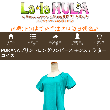
ホーム
カテゴリ
お支払方法
会員様
お買い物
ページ
一覧
&送料
マイページ
かご
PUKANAプリントロングワンピース モンステラ ター
コイズ