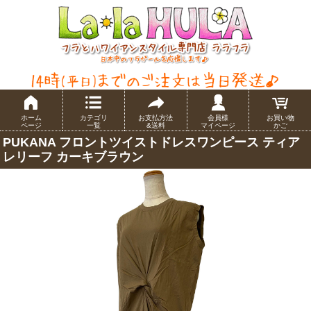
ホーム
カテゴリ
お支払方法
会員様
お買い物
ページ
一覧
&送料
マイページ
かご
PUKANA フロントツイストドレスワンピース ティア
レリーフ カーキブラウン