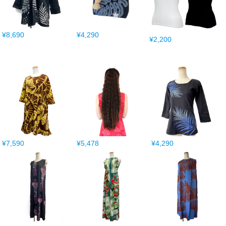
¥8,690
¥4,290
¥2,200
¥7,590
¥5,478
¥4,290