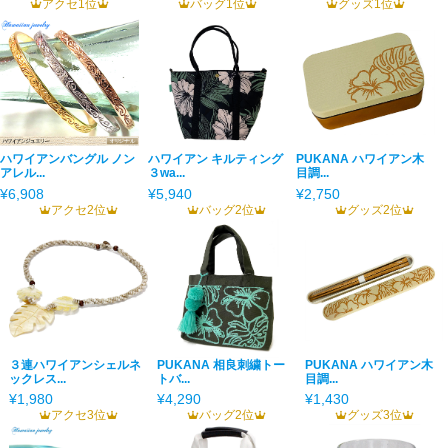
アクセ1位
バッグ1位
グッズ1位
ハワイアンバングル ノン
ハワイアン キルティング
PUKANA ハワイアン木
アレル...
３wa...
目調...
¥6,908
¥5,940
¥2,750
アクセ2位
バッグ2位
グッズ2位
３連ハワイアンシェルネ
PUKANA 相良刺繍トー
PUKANA ハワイアン木
ックレス...
トバ...
目調...
¥1,980
¥4,290
¥1,430
アクセ3位
バッグ2位
グッズ3位