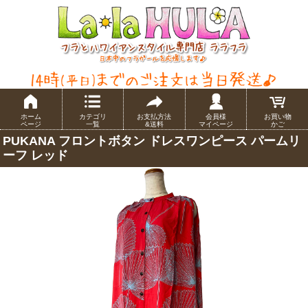
ホーム
カテゴリ
お支払方法
会員様
お買い物
ページ
一覧
&送料
マイページ
かご
PUKANA フロントボタン ドレスワンピース パームリ
ーフ レッド