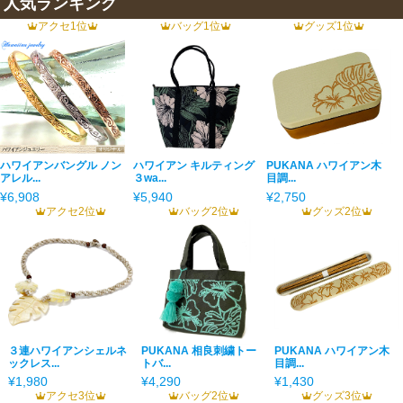
人気ランキング
アクセ1位
バッグ1位
グッズ1位
ハワイアンバングル ノン
ハワイアン キルティング
PUKANA ハワイアン木
アレル...
３wa...
目調...
¥6,908
¥5,940
¥2,750
アクセ2位
バッグ2位
グッズ2位
３連ハワイアンシェルネ
PUKANA 相良刺繍トー
PUKANA ハワイアン木
ックレス...
トバ...
目調...
¥1,980
¥4,290
¥1,430
アクセ3位
バッグ2位
グッズ3位