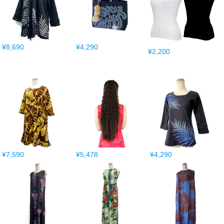
¥8,690
¥4,290
¥2,200
¥7,590
¥5,478
¥4,290