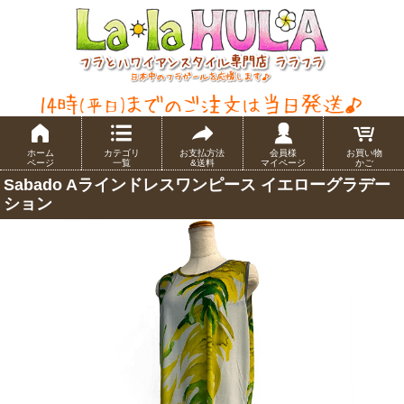
ホーム
カテゴリ
お支払方法
会員様
お買い物
ページ
一覧
&送料
マイページ
かご
Sabado Aラインドレスワンピース イエローグラデー
ション