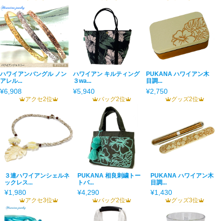
ハワイアンバングル ノン
ハワイアン キルティング
PUKANA ハワイアン木
アレル...
３wa...
目調...
¥6,908
¥5,940
¥2,750
アクセ2位
バッグ2位
グッズ2位
３連ハワイアンシェルネ
PUKANA 相良刺繍トー
PUKANA ハワイアン木
ックレス...
トバ...
目調...
¥1,980
¥4,290
¥1,430
アクセ3位
バッグ2位
グッズ3位