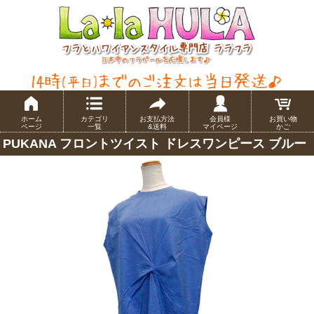
ホーム
カテゴリ
お支払方法
会員様
お買い物
ページ
一覧
&送料
マイページ
かご
PUKANA フロントツイスト ドレスワンピース ブルー