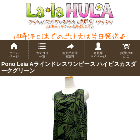
ホーム
カテゴリ
お支払方法
会員様
お買い物
ページ
一覧
&送料
マイページ
かご
Pono Leia Aラインドレスワンピース ハイビスカスダ
ークグリーン