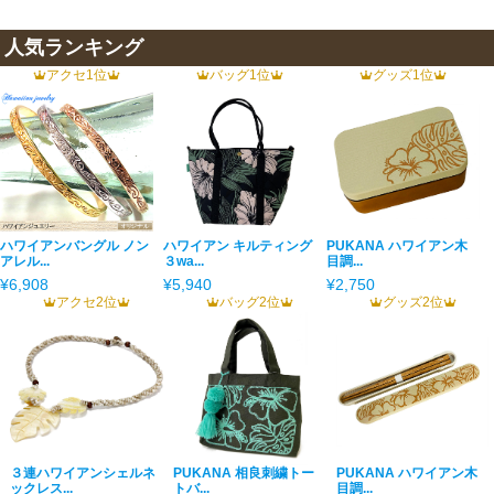
人気ランキング
アクセ1位
バッグ1位
グッズ1位
ハワイアンバングル ノン
ハワイアン キルティング
PUKANA ハワイアン木
アレル...
３wa...
目調...
¥6,908
¥5,940
¥2,750
アクセ2位
バッグ2位
グッズ2位
３連ハワイアンシェルネ
PUKANA 相良刺繍トー
PUKANA ハワイアン木
ックレス...
トバ...
目調...