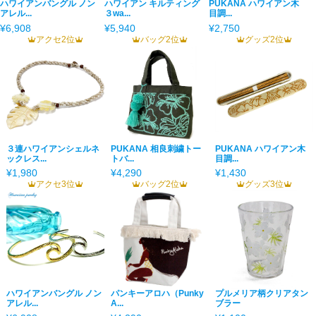
ハワイアンバングル ノン
ハワイアン キルティング
PUKANA ハワイアン木
アレル...
３wa...
目調...
¥6,908
¥5,940
¥2,750
アクセ2位
バッグ2位
グッズ2位
３連ハワイアンシェルネ
PUKANA 相良刺繍トー
PUKANA ハワイアン木
ックレス...
トバ...
目調...
¥1,980
¥4,290
¥1,430
アクセ3位
バッグ2位
グッズ3位
ハワイアンバングル ノン
パンキーアロハ（Punky
プルメリア柄クリアタン
アレル...
A...
ブラー