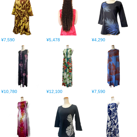
¥7,590
¥5,478
¥4,290
¥10,780
¥12,100
¥7,590