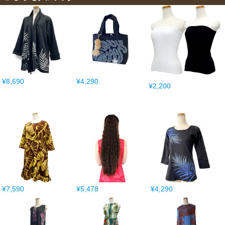
¥8,690
¥4,290
¥2,200
¥7,590
¥5,478
¥4,290