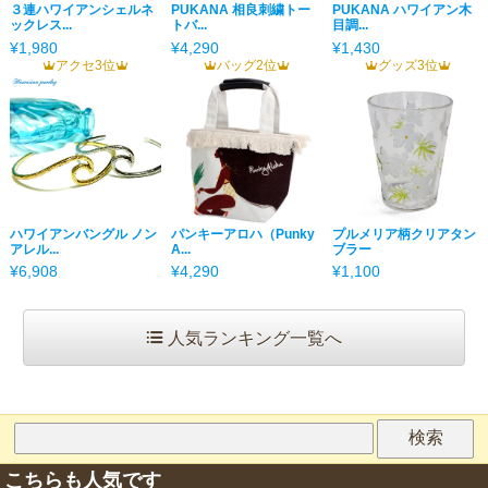
３連ハワイアンシェルネ
PUKANA 相良刺繍トー
PUKANA ハワイアン木
ックレス...
トバ...
目調...
¥1,980
¥4,290
¥1,430
アクセ3位
バッグ2位
グッズ3位
ハワイアンバングル ノン
パンキーアロハ（Punky
プルメリア柄クリアタン
アレル...
A...
ブラー
¥6,908
¥4,290
¥1,100
人気ランキング一覧へ
こちらも人気です