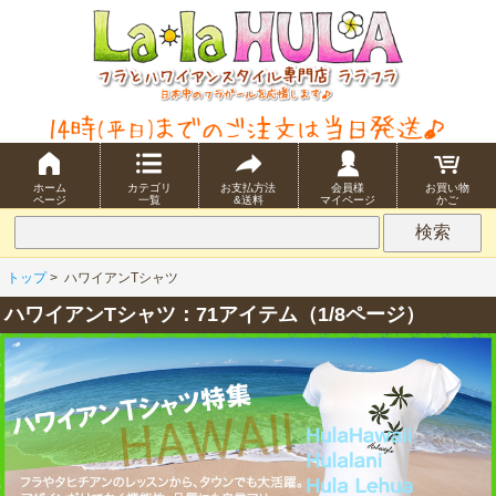
ホーム
カテゴリ
お支払方法
会員様
お買い物
ページ
一覧
&送料
マイページ
かご
トップ
>
ハワイアンTシャツ
ハワイアンTシャツ：71アイテム（1/8ページ）