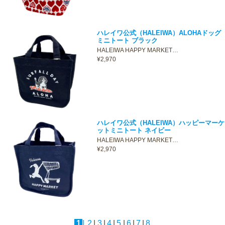
ハレイワ公式（HALEIWA）ALOHAドッグ
ミニトート ブラック
HALEIWA HAPPY MARKET…
¥2,970
ハレイワ公式（HALEIWA）ハッピーマーケ
ットミニトート ネイビー
HALEIWA HAPPY MARKET…
¥2,970
1
|
2
|
3
|
4
|
5
|
6
|
7
|
8