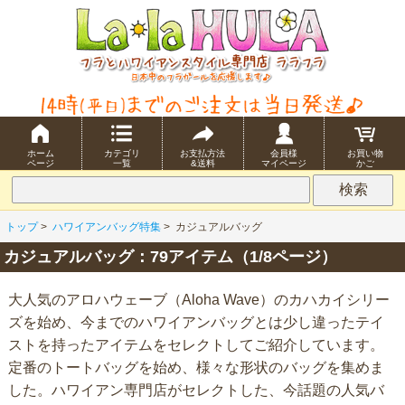
ホーム
カテゴリ
お支払方法
会員様
お買い物
ページ
一覧
&送料
マイページ
かご
トップ
>
ハワイアンバッグ特集
>
カジュアルバッグ
カジュアルバッグ：79アイテム（1/8ページ）
大人気のアロハウェーブ（Aloha Wave）のカハカイシリー
ズを始め、今までのハワイアンバッグとは少し違ったテイ
ストを持ったアイテムをセレクトしてご紹介しています。
定番のトートバッグを始め、様々な形状のバッグを集めま
した。ハワイアン専門店がセレクトした、今話題の人気バ