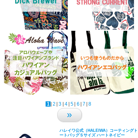
1
|
2
|
3
|
4
|
5
|
6
|
7
|
8
»
ハレイワ公式（HALEIWA）コーティングト
ートバッグＳサイズ ハートネイビー