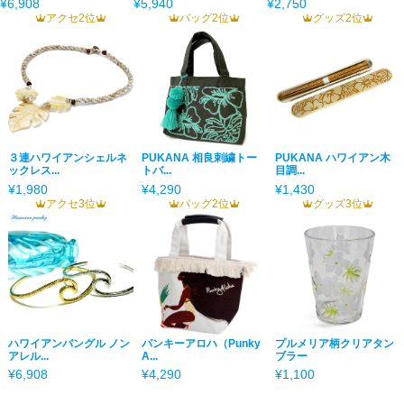
¥6,908
¥5,940
¥2,750
アクセ2位
バッグ2位
グッズ2位
３連ハワイアンシェルネ
PUKANA 相良刺繍トー
PUKANA ハワイアン木
ックレス...
トバ...
目調...
¥1,980
¥4,290
¥1,430
アクセ3位
バッグ2位
グッズ3位
ハワイアンバングル ノン
パンキーアロハ（Punky
プルメリア柄クリアタン
アレル...
A...
ブラー
¥6,908
¥4,290
¥1,100