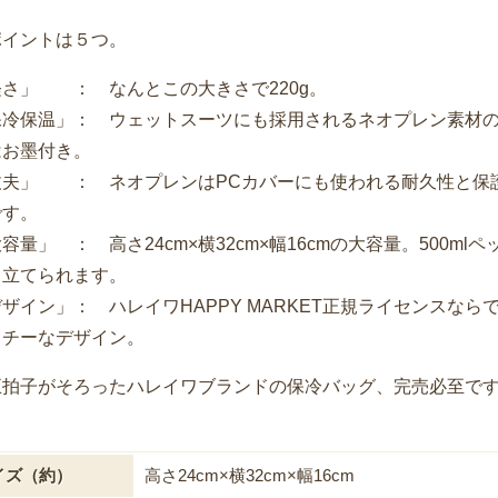
ポイントは５つ。
軽さ」 ： なんとこの大きさで220g。
保冷保温」： ウェットスーツにも採用されるネオプレン素材
はお墨付き。
丈夫」 ： ネオプレンはPCカバーにも使われる耐久性と保
です。
容量」 ： 高さ24cm×横32cm×幅16cmの大容量。500mlペ
も立てられます。
ザイン」： ハレイワHAPPY MARKET正規ライセンスなら
ッチーなデザイン。
五拍子がそろったハレイワブランドの保冷バッグ、完売必至です
イズ（約）
高さ24cm×横32cm×幅16cm