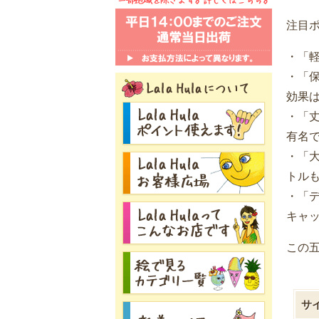
注目
・「
・「
効果
・「
有名
・「大
トル
・「デ
キャ
この
サ