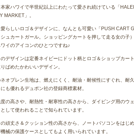
本家ハワイで半世紀以上にわたって愛され続けている「HALEI
Y MARKET」。
愛らしいロゴ＆デザインに、なんとも可愛い「PUSH CART G
ッシュカートガール。ショッピングカートを押して走る女の子
ハワイのアイコンのひとつですね♪
らのデザインは定番ネイビーにドット柄とロゴ＆ショップカー
散りばめたかわいいデザイン。
のネオプレン生地は、燃えにくく、耐油・耐候性にすぐれ、耐
力にも優れるデュポン社の登録商標素材。
強度の高さや、耐熱性・耐寒性の高さから、ダイビング用のウ
ツとして使われることで知られています。
その頑丈さ＆クッション性の高さから、ノートパソコンをはじ
密機械の保護ケースとしてもよく用いられています。