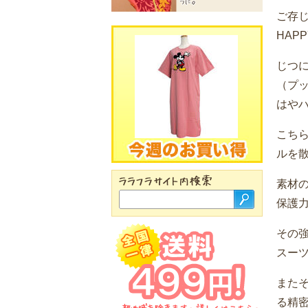
ご存じ
HAPP
じつに
（プ
はや
こち
ルを
素材
保護
その
スー
また
る精