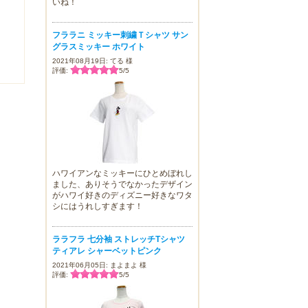
いね！
フララニ ミッキー刺繍Ｔシャツ サン
グラスミッキー ホワイト
2021年08月19日: てる 様
評価:
5
/
5
ハワイアンなミッキーにひとめぼれし
ました、ありそうでなかったデザイン
がハワイ好きのディズニー好きなワタ
シにはうれしすぎます！
ララフラ 七分袖 ストレッチTシャツ
ティアレ シャーベットピンク
2021年06月05日: まよまよ 様
評価:
5
/
5