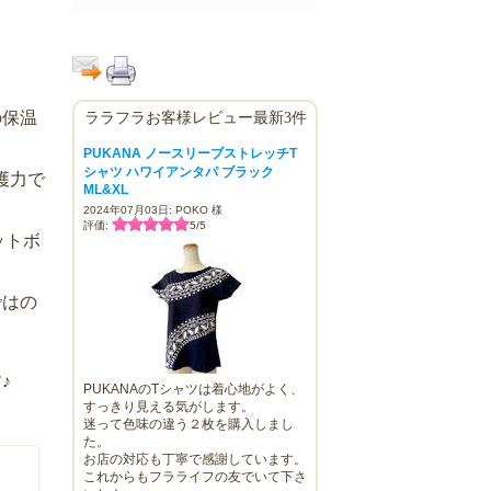
の保温
ララフラお客様レビュー最新3件
PUKANA ノースリーブストレッチT
シャツ ハワイアンタパ ブラック
護力で
ML&XL
2024年07月03日: POKO 様
評価:
5
/
5
ットボ
ではの
♪
PUKANAのTシャツは着心地がよく、
すっきり見える気がします。
迷って色味の違う２枚を購入しまし
た。
お店の対応も丁寧で感謝しています。
これからもフラライフの友でいて下さ