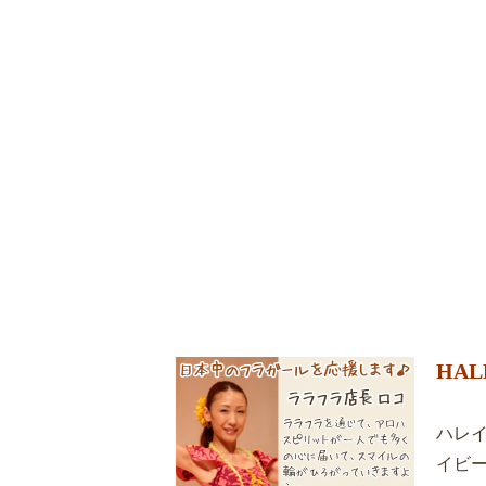
HA
ハレ
イビー