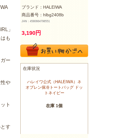
WA
ブランド：
HALEIWA
商品番号：hlbg2408b
JAN：4580664798551
IRL」
3,190
円
）はも
トガー
久性や
ェット
めとす