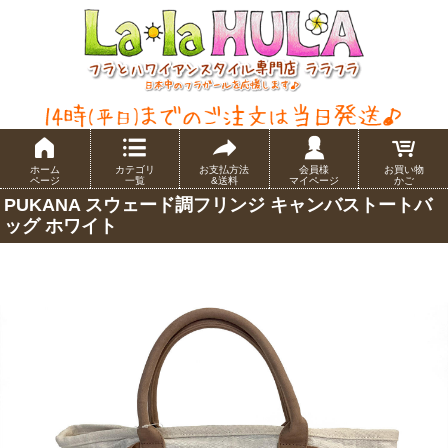
ホーム
カテゴリ
お支払方法
会員様
お買い物
ページ
一覧
&送料
マイページ
かご
PUKANA スウェード調フリンジ キャンバストートバ
ッグ ホワイト