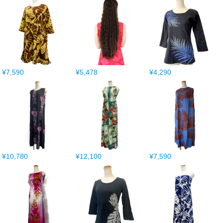
¥7,590
¥5,478
¥4,290
¥10,780
¥12,100
¥7,590