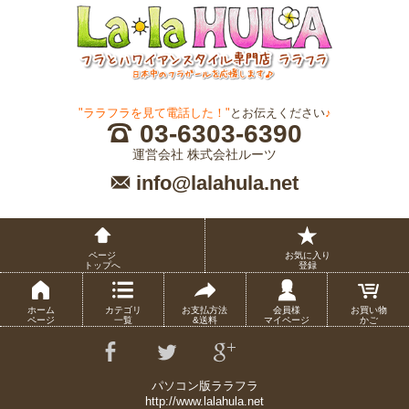
"ララフラを見て電話した！"
とお伝えください
♪
03-6303-6390
運営会社 株式会社ルーツ
info@lalahula.net
ページ
お気に入り
トップへ
登録
ホーム
カテゴリ
お支払方法
会員様
お買い物
ページ
一覧
&送料
マイページ
かご
パソコン版ララフラ
http://www.lalahula.net