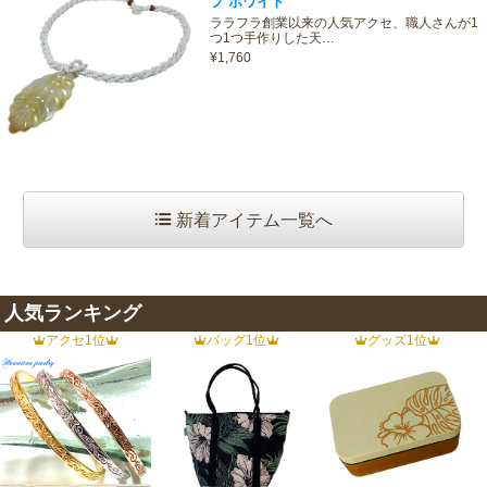
プ ホワイト
ララフラ創業以来の人気アクセ、職人さんが1
つ1つ手作りした天…
¥1,760
新着アイテム一覧へ
人気ランキング
アクセ1位
バッグ1位
グッズ1位