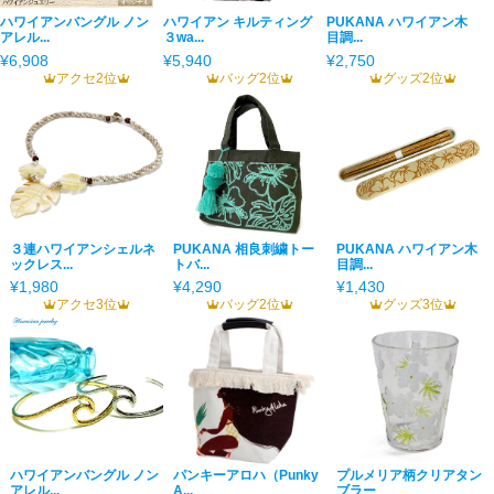
ハワイアンバングル ノン
ハワイアン キルティング
PUKANA ハワイアン木
アレル...
３wa...
目調...
¥6,908
¥5,940
¥2,750
アクセ2位
バッグ2位
グッズ2位
３連ハワイアンシェルネ
PUKANA 相良刺繍トー
PUKANA ハワイアン木
ックレス...
トバ...
目調...
¥1,980
¥4,290
¥1,430
アクセ3位
バッグ2位
グッズ3位
ハワイアンバングル ノン
パンキーアロハ（Punky
プルメリア柄クリアタン
アレル...
A...
ブラー