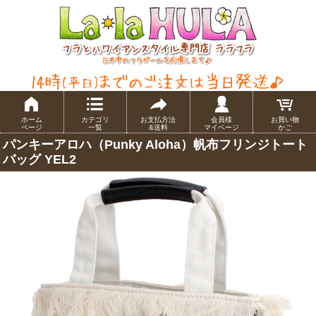
ホーム
カテゴリ
お支払方法
会員様
お買い物
ページ
一覧
&送料
マイページ
かご
パンキーアロハ（Punky Aloha）帆布フリンジトート
バッグ YEL2