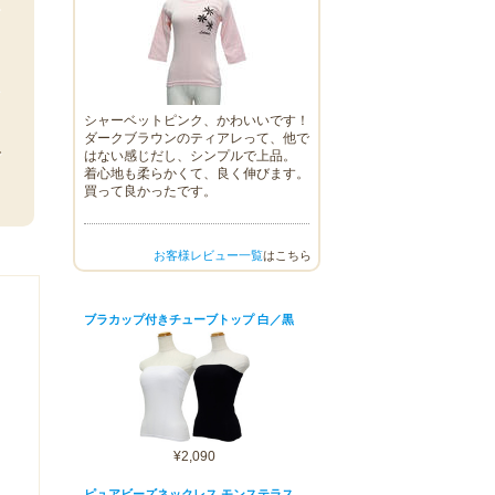
す
ン
シャーベットピンク、かわいいです！
る
ダークブラウンのティアレって、他で
で
はない感じだし、シンプルで上品。
着心地も柔らかくて、良く伸びます。
買って良かったです。
お客様レビュー一覧
はこちら
ブラカップ付きチューブトップ 白／黒
¥2,090
ピュアビーズネックレス モンステラス