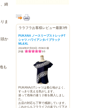
て、綺
ありま
ララフラお客様レビュー最新3件
PUKANA ノースリーブストレッチT
を頭か
シャツ ハワイアンタパ ブラック
ML&XL
2024年07月03日: POKO 様
評価:
5
/
5
地も
PUKANAのTシャツは着心地がよく、
すっきり見える気がします。
迷って色味の違う２枚を購入しまし
た。
お店の対応も丁寧で感謝しています。
これからもフラライフの友でいて下さ