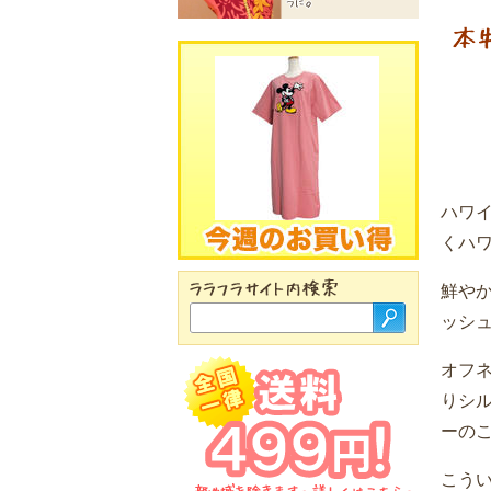
ハワ
くハワ
鮮や
ッシ
オフ
りシ
ーの
こう