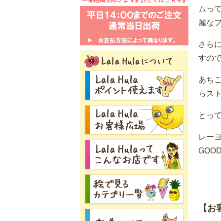
ムっ
麗な
さら
すの
あち
らス
とっ
レー
GOO
【お