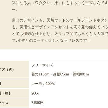
気になる人（ワタクシ…汗）にもすっごく重宝なんで
ー。
肩口のデザインも、天然ウッドのオールフロントボタ
も、実用性とデザインアクセントを両方兼ね備えてい
とても優秀な仕上がり。スタッフ間でも早くも大人気
す♪小物とのコーデが楽しくなるドレスです！
フリーサイズ
イズ（約）
着丈118cm・身幅65cm・裾幅80cm
材
レーヨン100％
量（約）
260g
7,590円
ライス