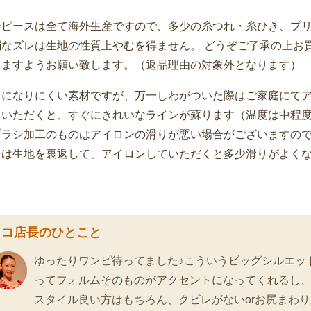
ンピースは全て海外生産ですので、多少の糸つれ・糸ひき、プ
弱なズレは生地の性質上やむを得ません。 どうぞご了承の上お
きますようお願い致します。（返品理由の対象外となります）
ワになりにくい素材ですが、万一しわがついた際はご家庭にて
ていただくと、すぐにきれいなラインが蘇ります（温度は中程
ブラシ加工のものはアイロンの滑りが悪い場合がございますの
合は生地を裏返して、アイロンしていただくと多少滑りがよく
ロコ店長のひとこと
ゆったりワンピ待ってました♪こういうビッグシルエッ
ってフォルムそのものがアクセントになってくれるし
スタイル良い方はもちろん、クビレがないorお尻まわり