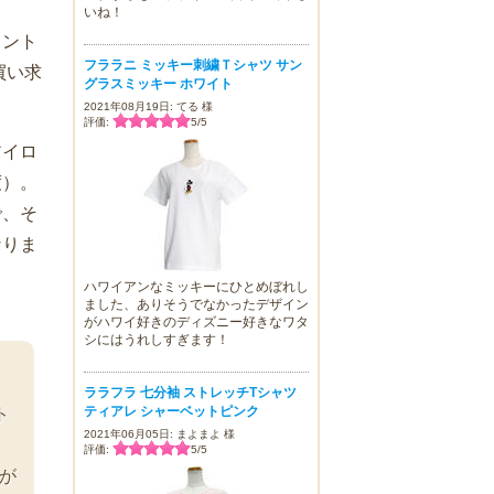
いね！
リント
フララニ ミッキー刺繍Ｔシャツ サン
買い求
グラスミッキー ホワイト
2021年08月19日: てる 様
評価:
5
/
5
アイロ
度）。
で、そ
なりま
ハワイアンなミッキーにひとめぼれし
ました、ありそうでなかったデザイン
がハワイ好きのディズニー好きなワタ
シにはうれしすぎます！
ララフラ 七分袖 ストレッチTシャツ
ティアレ シャーベットピンク
ト
2021年06月05日: まよまよ 様
、
評価:
5
/
5
が