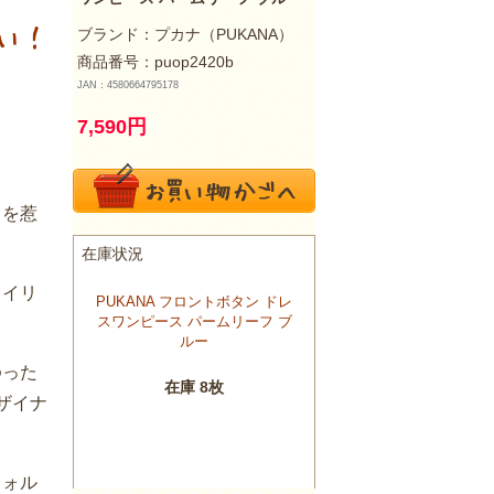
ブランド：
プカナ（PUKANA）
商品番号：puop2420b
JAN：4580664795178
7,590
円
目を惹
タイリ
ゆった
ザイナ
フォル