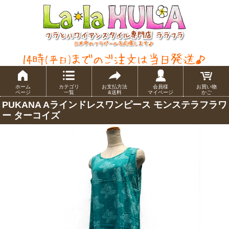
ホーム
カテゴリ
お支払方法
会員様
お買い物
ページ
一覧
&送料
マイページ
かご
PUKANA Aラインドレスワンピース モンステラフラワ
ー ターコイズ