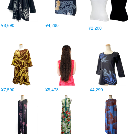
¥8,690
¥4,290
¥2,200
¥7,590
¥5,478
¥4,290