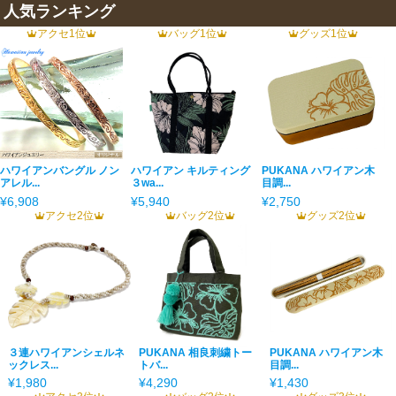
人気ランキング
アクセ1位
バッグ1位
グッズ1位
ハワイアンバングル ノン
ハワイアン キルティング
PUKANA ハワイアン木
アレル...
３wa...
目調...
¥6,908
¥5,940
¥2,750
アクセ2位
バッグ2位
グッズ2位
３連ハワイアンシェルネ
PUKANA 相良刺繍トー
PUKANA ハワイアン木
ックレス...
トバ...
目調...
¥1,980
¥4,290
¥1,430