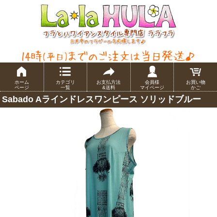
ホーム
カテゴリ
お支払方法
会員様
お買い物
ページ
一覧
&送料
マイページ
かご
Sabado Aラインドレスワンピース ソリッドブルー