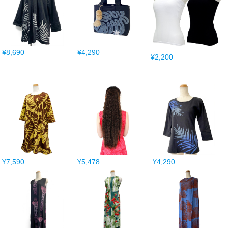
¥8,690
¥4,290
¥2,200
¥7,590
¥5,478
¥4,290