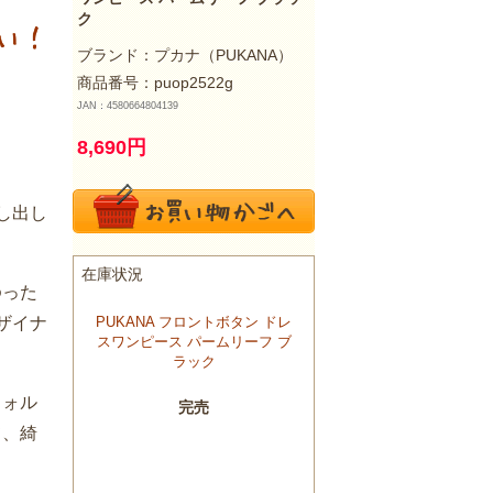
ク
ブランド：
プカナ（PUKANA）
商品番号：puop2522g
JAN：4580664804139
8,690
円
し出し
ゆった
ザイナ
フォル
て、綺