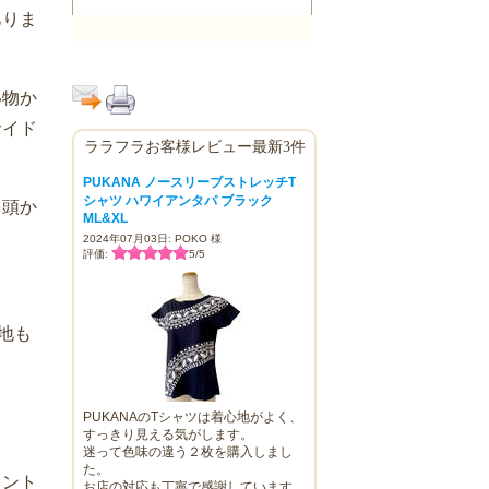
ありま
い物か
サイド
ララフラお客様レビュー最新3件
PUKANA ノースリーブストレッチT
シャツ ハワイアンタパ ブラック
を頭か
ML&XL
2024年07月03日: POKO 様
評価:
5
/
5
地も
PUKANAのTシャツは着心地がよく、
すっきり見える気がします。
迷って色味の違う２枚を購入しまし
た。
リント
お店の対応も丁寧で感謝しています。