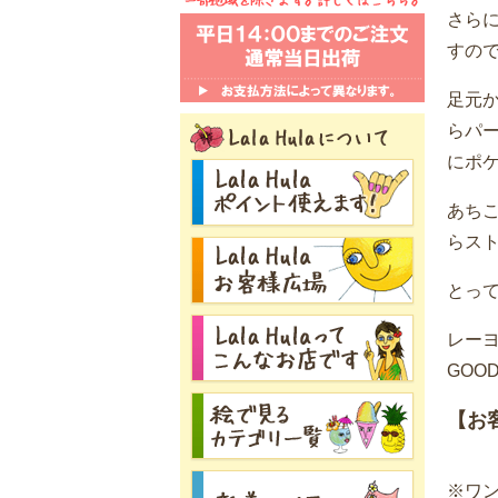
さら
すの
足元
らパ
にポ
あち
らス
とっ
レー
GOO
【お
※ワ