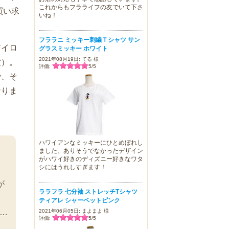
これからもフラライフの友でいて下さ
買い求
いね！
フララニ ミッキー刺繍Ｔシャツ サン
アイロ
グラスミッキー ホワイト
2021年08月19日: てる 様
度）。
評価:
5
/
5
で、そ
なりま
ハワイアンなミッキーにひとめぼれし
ました、ありそうでなかったデザイン
がハワイ好きのディズニー好きなワタ
シにはうれしすぎます！
リ
が
ララフラ 七分袖 ストレッチTシャツ
ろ
ティアレ シャーベットピンク
…
2021年06月05日: まよまよ 様
評価:
5
/
5