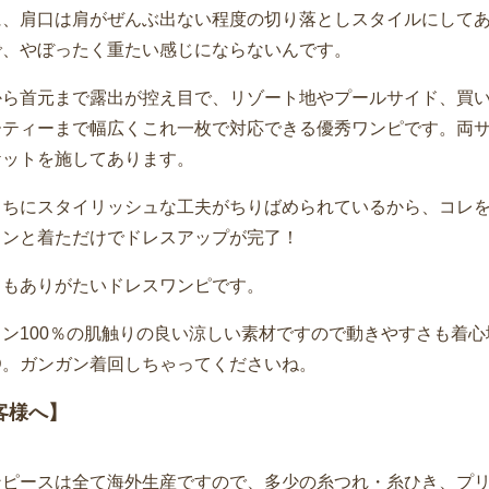
に、肩口は肩がぜんぶ出ない程度の切り落としスタイルにして
で、やぼったく重たい感じにならないんです。
から首元まで露出が控え目で、リゾート地やプールサイド、買
ーティーまで幅広くこれ一枚で対応できる優秀ワンピです。両
ケットを施してあります。
こちにスタイリッシュな工夫がちりばめられているから、コレ
トンと着ただけでドレスアップが完了！
てもありがたいドレスワンピです。
ヨン100％の肌触りの良い涼しい素材ですので動きやすさも着心
D。ガンガン着回しちゃってくださいね。
客様へ】
ンピースは全て海外生産ですので、多少の糸つれ・糸ひき、プ