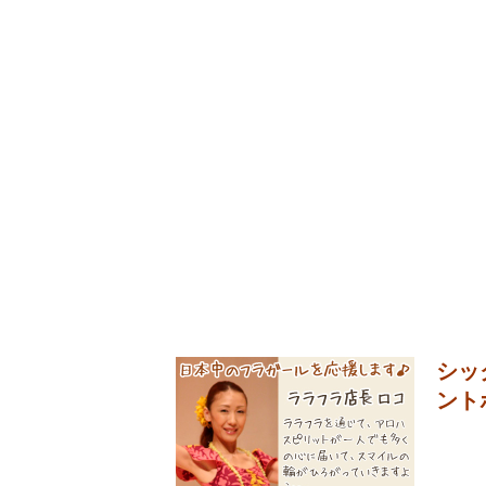
シッ
ント