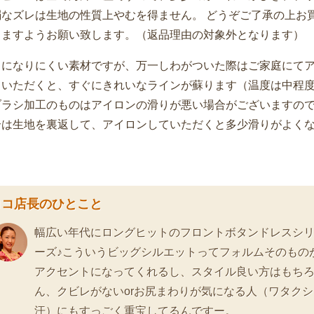
弱なズレは生地の性質上やむを得ません。 どうぞご了承の上お
きますようお願い致します。（返品理由の対象外となります）
ワになりにくい素材ですが、万一しわがついた際はご家庭にて
ていただくと、すぐにきれいなラインが蘇ります（温度は中程
ブラシ加工のものはアイロンの滑りが悪い場合がございますの
合は生地を裏返して、アイロンしていただくと多少滑りがよく
ロコ店長のひとこと
幅広い年代にロングヒットのフロントボタンドレスシ
ーズ♪こういうビッグシルエットってフォルムそのもの
アクセントになってくれるし、スタイル良い方はもち
ん、クビレがないorお尻まわりが気になる人（ワタクシ
汗）にもすっごく重宝してるんですー。