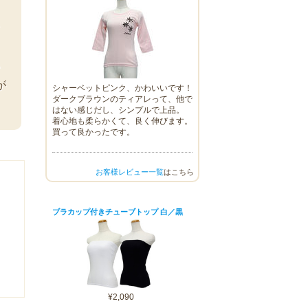
ン
る
い
が
シャーベットピンク、かわいいです！
ダークブラウンのティアレって、他で
はない感じだし、シンプルで上品。
着心地も柔らかくて、良く伸びます。
買って良かったです。
お客様レビュー一覧
はこちら
ブラカップ付きチューブトップ 白／黒
¥2,090