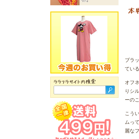
ブラ
ている
オフ
りシ
ーの
こう
ムっ
麗な