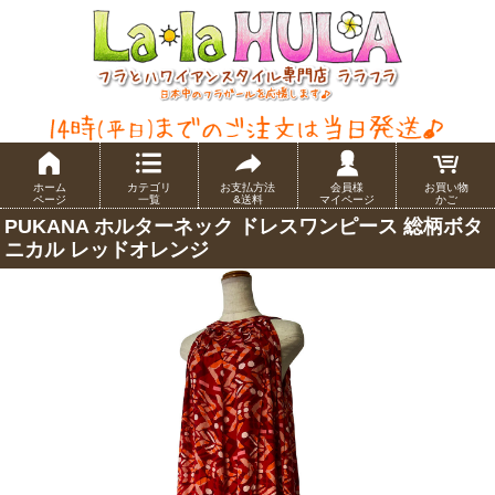
ホーム
カテゴリ
お支払方法
会員様
お買い物
ページ
一覧
&送料
マイページ
かご
PUKANA ホルターネック ドレスワンピース 総柄ボタ
ニカル レッドオレンジ