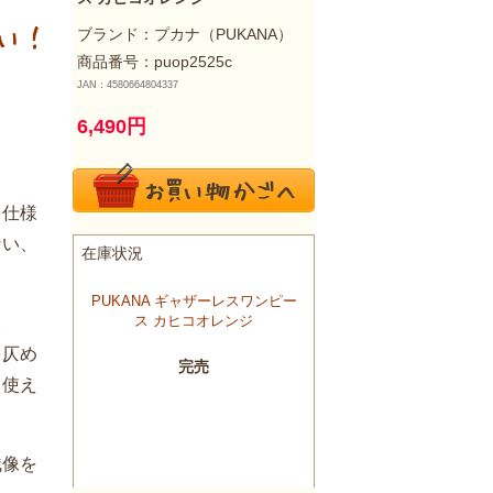
ブランド：
プカナ（PUKANA）
商品番号：puop2525c
JAN：4580664804337
6,490
円
り仕様
ない、
。
を仄め
も使え
残像を