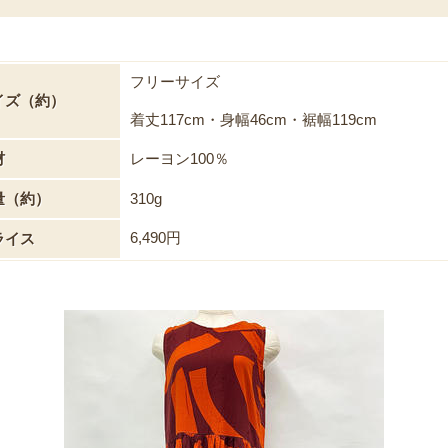
フリーサイズ
イズ（約）
着丈117cm・身幅46cm・裾幅119cm
材
レーヨン100％
量（約）
310g
6,490円
ライス