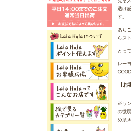
見る
透け
す。
あち
らス
とっ
レー
GOO
【お
※ワ
の微
め頂