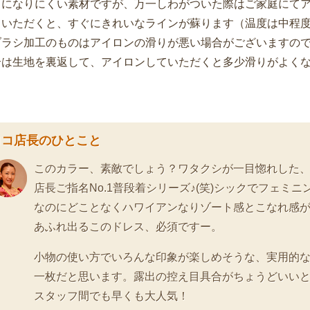
ワになりにくい素材ですが、万一しわがついた際はご家庭にて
ていただくと、すぐにきれいなラインが蘇ります（温度は中程
ブラシ加工のものはアイロンの滑りが悪い場合がございますの
合は生地を裏返して、アイロンしていただくと多少滑りがよく
ロコ店長のひとこと
このカラー、素敵でしょう？ワタクシが一目惚れした
店長ご指名No.1普段着シリーズ♪(笑)シックでフェミニ
なのにどことなくハワイアンなりゾート感とこなれ感
あふれ出るこのドレス、必須ですー。
小物の使い方でいろんな印象が楽しめそうな、実用的
一枚だと思います。露出の控え目具合がちょうどいい
スタッフ間でも早くも大人気！