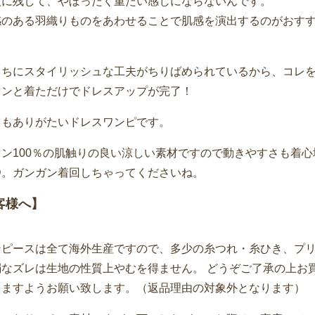
人に残して、やぼったく重たい感じにならないんです。
感のある羽織りものをあわせることで肌感を演出するのがおす
こちにスタイリッシュな工夫がちりばめられているから、コレ
トンと着ただけでドレスアップが完了！
てもありがたいドレスワンピです。
ヨン100％の肌触りの良い涼しい素材ですので動きやすさも着心
D。ガンガン着回しちゃってくださいね。
客様へ】
ンピースは全て海外生産ですので、多少の糸つれ・糸ひき、プ
弱なズレは生地の性質上やむを得ません。 どうぞご了承の上お
きますようお願い致します。（返品理由の対象外となります）