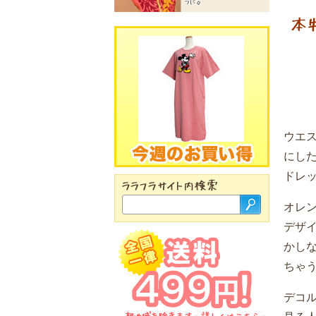
ウエ
にし
ドレ
オレ
デザ
かし
ちゃ
デコ