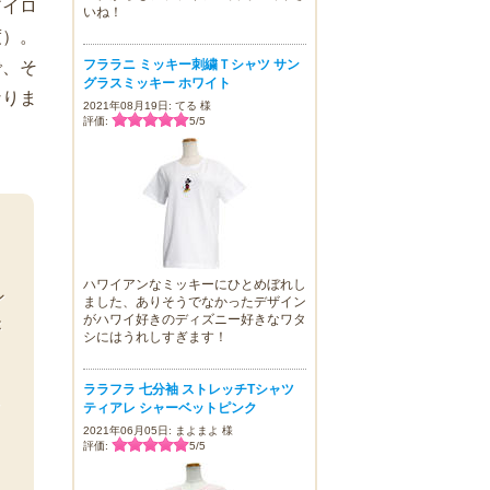
アイロ
いね！
度）。
フララニ ミッキー刺繍Ｔシャツ サン
で、そ
グラスミッキー ホワイト
なりま
2021年08月19日: てる 様
評価:
5
/
5
、
ハワイアンなミッキーにひとめぼれし
ン
ました、ありそうでなかったデザイン
がハワイ好きのディズニー好きなワタ
が
シにはうれしすぎます！
ララフラ 七分袖 ストレッチTシャツ
な
ティアレ シャーベットピンク
2021年06月05日: まよまよ 様
と
評価:
5
/
5