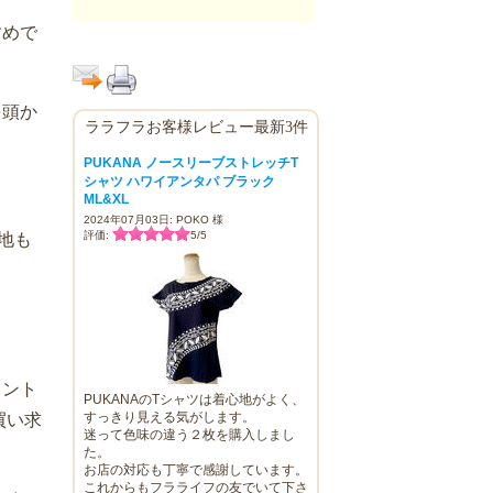
すめで
を頭か
ララフラお客様レビュー最新3件
PUKANA ノースリーブストレッチT
シャツ ハワイアンタパ ブラック
ML&XL
2024年07月03日: POKO 様
評価:
5
/
5
地も
リント
PUKANAのTシャツは着心地がよく、
すっきり見える気がします。
買い求
迷って色味の違う２枚を購入しまし
た。
お店の対応も丁寧で感謝しています。
これからもフラライフの友でいて下さ