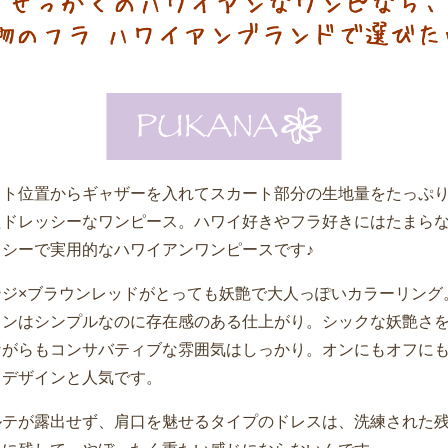
スト位置からギャザーを入れてスカート部分の生地量をたっぷ
たドレッシーなワンピース。ハワイ好きやフラ好きにはたまら
ッシーで実用的なハワイアンワンピースです♪
ンジ×ブラウンレッドがとっても妖艶で大人っぽいカラーリング
インはシンプルなのに存在感のある仕上がり。シックな妖艶さ
ながらもコンサバティブな雰囲気はしっかり。オンにもオフに
うデザインと人気です。
ルテが露出せず、肩口を魅せるタイプのドレスは、洗練された