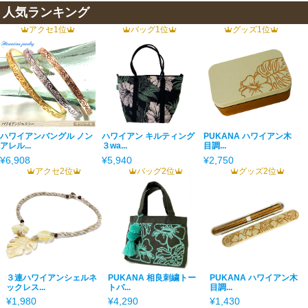
人気ランキング
アクセ1位
バッグ1位
グッズ1位
ハワイアンバングル ノン
ハワイアン キルティング
PUKANA ハワイアン木
アレル...
３wa...
目調...
¥6,908
¥5,940
¥2,750
アクセ2位
バッグ2位
グッズ2位
３連ハワイアンシェルネ
PUKANA 相良刺繍トー
PUKANA ハワイアン木
ックレス...
トバ...
目調...
¥1,980
¥4,290
¥1,430