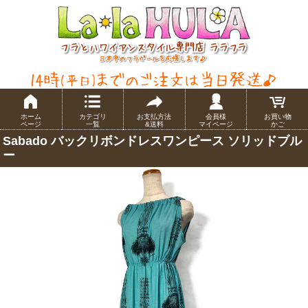
ホーム
カテゴリ
お支払方法
会員様
お買い物
ページ
一覧
&送料
マイページ
かご
Sabado バックリボンドレスワンピース ソリッドブル
ー