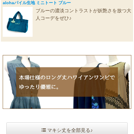
alohaパイル生地 ミニトート ブルー
ブルーの濃淡コントラストが妖艶さを放つ大
人コーデをぜひ♪
マキシ丈を全部見る♪