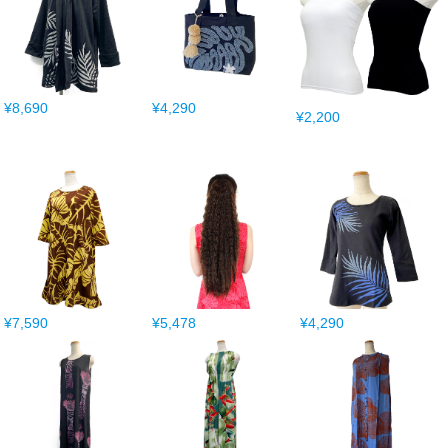
¥8,690
¥4,290
¥2,200
¥7,590
¥5,478
¥4,290